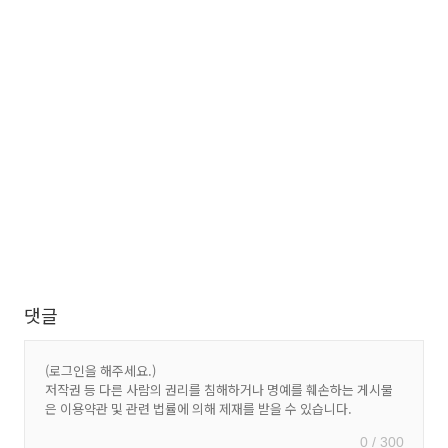
댓글
0 / 300