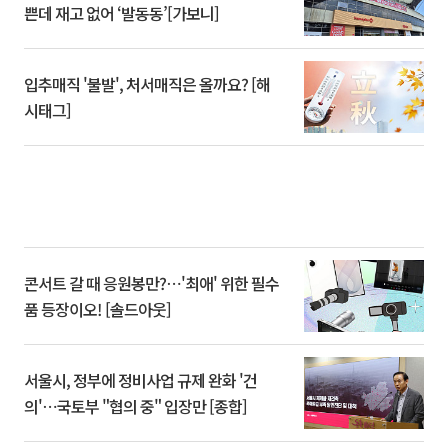
쁜데 재고 없어 ‘발동동’[가보니]
입추매직 '불발', 처서매직은 올까요? [해
시태그]
콘서트 갈 때 응원봉만?⋯'최애' 위한 필수
품 등장이오! [솔드아웃]
서울시, 정부에 정비사업 규제 완화 '건
의'⋯국토부 "협의 중" 입장만 [종합]