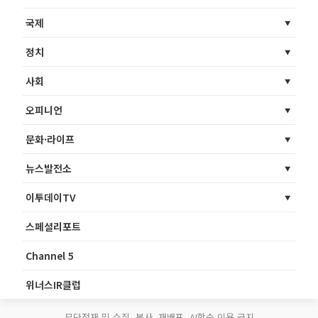
국제
정치
사회
오피니언
문화·라이프
뉴스발전소
이투데이TV
스페셜리포트
Channel 5
위너스IR클럽
무단전재 및 수집, 복사, 재배포, AI학습 이용 금지