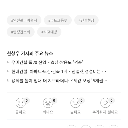
#안전관리계획서
#국토교통부
#건설현장
#행정간소화
#사고예방
천상우 기자의 주요 뉴스
우미건설 톱20 진입…효성·쌍용도 ‘껑충’
현대건설, 아파트·토건·건축 1위…산업·환경설비는 삼성E&A
용적률 높여 임대 더 지으라더니…‘제값 보상’ 5개월째 국회에 발목
0
0
0
0
좋아요
화나요
슬퍼요
추가취재 원해요