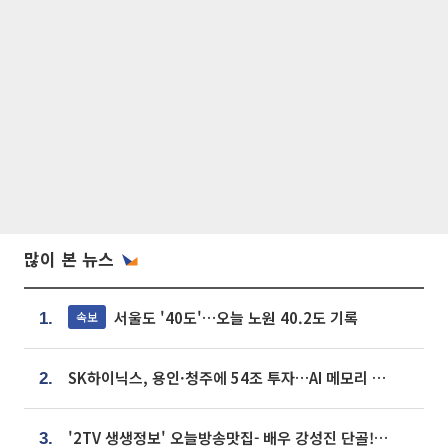
많이 본 뉴스
서울도 '40도'…오늘 노원 40.2도 기록
속보
1.
SK하이닉스, 용인·청주에 54조 투자…AI 메모리 생산기지 키운다
2.
'2TV 생생정보' 오늘방송맛집- 배우 강성진 단골! 쌀국수ㆍ푸팟퐁 커리 맛집 '블○○○'
3.