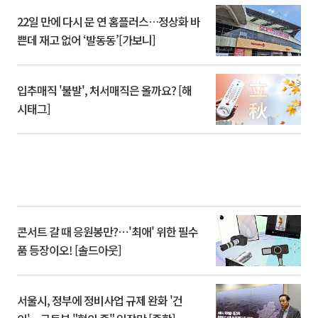
22일 만에 다시 문 연 홈플러스…정상화 바
쁜데 재고 없어 ‘발동동’[가보니]
입추매직 '불발', 처서매직은 올까요? [해
시태그]
콘서트 갈 때 응원봉만?⋯'최애' 위한 필수
품 등장이오! [솔드아웃]
서울시, 정부에 정비사업 규제 완화 '건