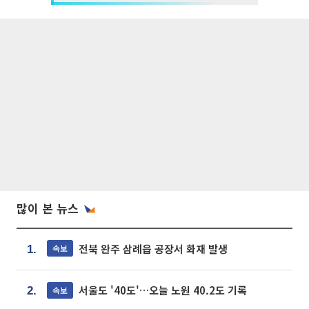
많이 본 뉴스
전북 완주 삼례읍 공장서 화재 발생
속보
1.
서울도 '40도'…오늘 노원 40.2도 기록
속보
2.