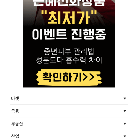
마켓
금융
부동산
산업