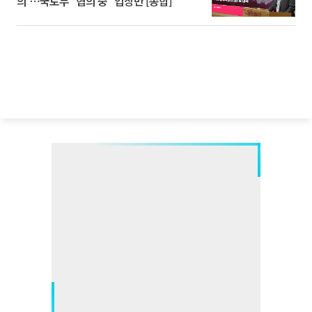
의'⋯국토부 "협의 중" 입장만 [종합]