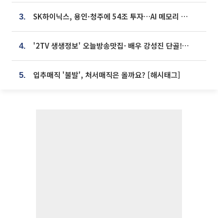
SK하이닉스, 용인·청주에 54조 투자…AI 메모리 생산기지 키운다
3.
'2TV 생생정보' 오늘방송맛집- 배우 강성진 단골! 쌀국수ㆍ푸팟퐁 커리 맛집 '블○○○'
4.
입추매직 '불발', 처서매직은 올까요? [해시태그]
5.