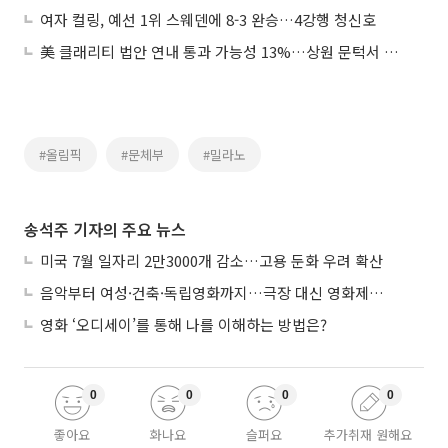
여자 컬링, 예선 1위 스웨덴에 8-3 완승…4강행 청신호
美 클래리티 법안 연내 통과 가능성 13%…상원 문턱서 제동
#올림픽
#문체부
#밀라노
송석주 기자의 주요 뉴스
미국 7월 일자리 2만3000개 감소…고용 둔화 우려 확산
음악부터 여성·건축·독립영화까지…극장 대신 영화제로 즐기는 스크린 여행
영화 ‘오디세이’를 통해 나를 이해하는 방법은?
0
0
0
0
좋아요
화나요
슬퍼요
추가취재 원해요