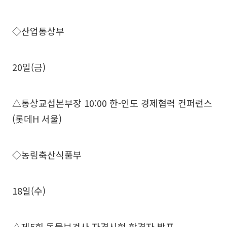
◇산업통상부
20일(금)
△통상교섭본부장 10:00 한-인도 경제협력 컨퍼런스
(롯데H 서울)
◇농림축산식품부
18일(수)
△제5회 동물보건사 자격시험 합격자 발표