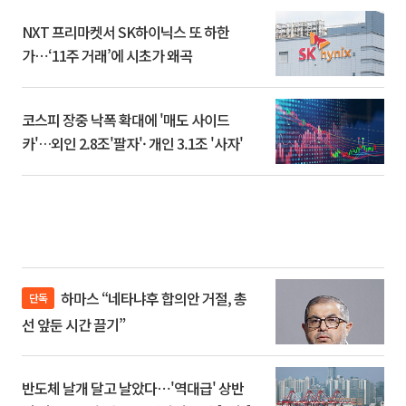
NXT 프리마켓서 SK하이닉스 또 하한
가⋯‘11주 거래’에 시초가 왜곡
코스피 장중 낙폭 확대에 '매도 사이드
카'…외인 2.8조'팔자'· 개인 3.1조 '사자'
하마스 “네타냐후 합의안 거절, 총
단독
선 앞둔 시간 끌기”
반도체 날개 달고 날았다⋯'역대급' 상반