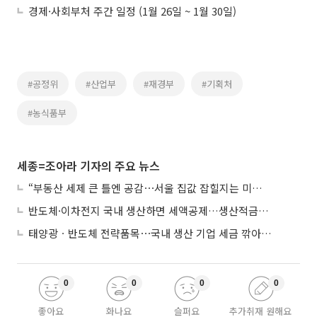
경제·사회부처 주간 일정 (1월 26일 ~ 1월 30일)
#공정위
#산업부
#재경부
#기획처
#농식품부
세종=조아라 기자의 주요 뉴스
“부동산 세제 큰 틀엔 공감⋯서울 집값 잡힐지는 미지수”
반도체·이차전지 국내 생산하면 세액공제…생산적금융 ISA 신설
태양광ㆍ반도체 전략품목⋯국내 생산 기업 세금 깎아준다
0
0
0
0
좋아요
화나요
슬퍼요
추가취재 원해요