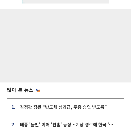
많이 본 뉴스
김정관 장관 “반도체 성과급, 주총 승인 받도록”…상법·자본시장법 개정 시사
1.
태풍 '돌핀' 이어 '찬홈' 등장…예상 경로에 한국 '한숨'
2.