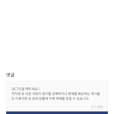
댓글
0 / 300