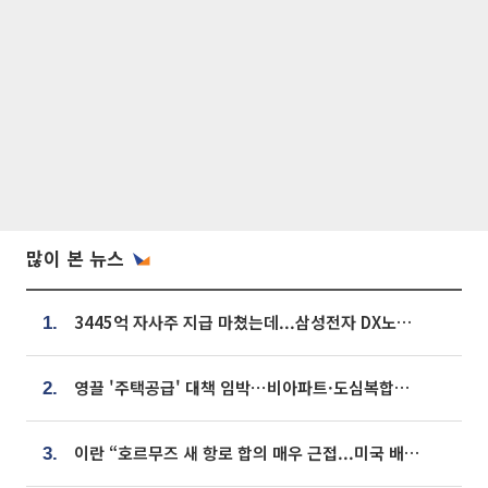
많이 본 뉴스
3445억 자사주 지급 마쳤는데...삼성전자 DX노조, 뒤늦은 '떼쓰기 집회'
1.
영끌 '주택공급' 대책 임박⋯비아파트·도심복합까지 총동원
2.
이란 “호르무즈 새 항로 합의 매우 근접...미국 배상 먼저”
3.