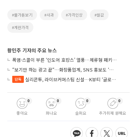
#물가돋보기
#사과
#가격인상
#쌀값
#계란가격
황민주 기자의 주요 뉴스
폭염·스콜이 부른 ‘인도어 호캉스’ 열풍…체류형 패키지 뜬다
“보기만 하는 광고 끝“…화장품업계, SNS 홍보도 ‘참여형 콘텐츠’로 변모
실리콘투, 라이브커머스팀 신설…K뷰티 ‘글로벌 판매망’ 확대
단독
0
0
0
0
좋아요
화나요
슬퍼요
추가취재 원해요