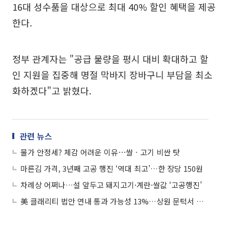
16대 성수품을 대상으로 최대 40% 할인 혜택을 제공
한다.
정부 관계자는 "공급 물량을 평시 대비 확대하고 할
인 지원을 집중해 명절 막바지 장바구니 부담을 최소
화하겠다"고 밝혔다.
관련 뉴스
물가 안정세? 체감 어려운 이유⋯쌀ㆍ고기 비싼 탓
마른김 가격, 3년째 고공 행진 ‘역대 최고’…한 장당 150원
차례상 어쩌나…설 앞두고 돼지고기·계란·쌀값 ‘고공행진’
美 클래리티 법안 연내 통과 가능성 13%…상원 문턱서 제동