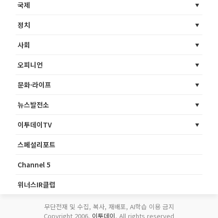
국제
정치
사회
오피니언
문화·라이프
뉴스발전소
이투데이TV
스페셜리포트
Channel 5
위너스IR클럽
무단전재 및 수집, 복사, 재배포, AI학습 이용 금지
Copyright 2006.
이투데이
. All rights reserved