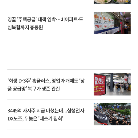
영끌 '주택공급' 대책 임박⋯비아파트·도
심복합까지 총동원
‘회생 D-3주’ 홈플러스, 영업 재개에도 ‘상
품 공급망’ 복구가 생존 관건
3445억 자사주 지급 마쳤는데...삼성전자
DX노조, 뒤늦은 '떼쓰기 집회'