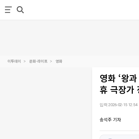
이투데이
문화·라이프
영화
영화 ‘왕과
휴 극장가
입력 2026-02-15 12:54
송석주 기자