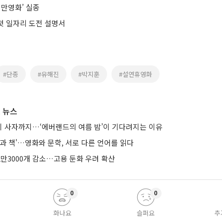
천만영화’ 실종
 첫 일자리 도전 설명서
#단종
#유해진
#박지훈
#설연휴영화
 뉴스
 사자까지…‘에버랜드의 여름 밤’이 기다려지는 이유
과 책'…영화와 문학, 서로 다른 언어를 읽다
2만3000개 감소…고용 둔화 우려 확산
0
0
화나요
슬퍼요
추