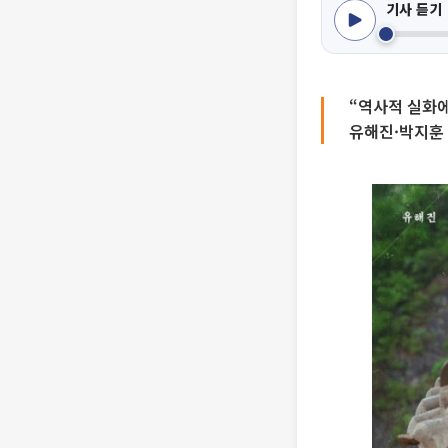
기사 듣기
“역사적 실화에
유해진·박지훈 