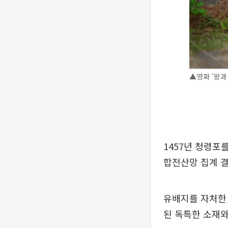
▲영화 '왕과
1457년 청령포
합전산망 집계 결
유배지를 자처한 
된 독특한 소재와