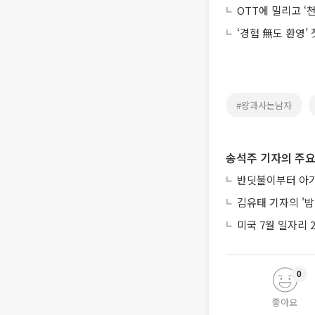
OTT에 밀리고 ‘
‘경험 無도 환영’
#왕과사는남자
송석주 기자의 주요
반딧불이부터 아기
김유태 기자의 '밤
미국 7월 일자리 
0
좋아요