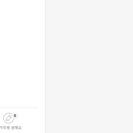
0
가취재 원해요