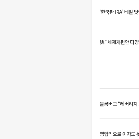
‘한국판 IRA’ 베
與 “세제개편안 다양
블룸버그 “레버리지 
영업익으로 이자도 못