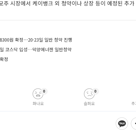
공모주 시장에서 케이뱅크 외 청약이나 상장 등이 예정된 추가
8300원 확정⋯20·23일 일반 청약 진행
21일 코스닥 입성…덕양에너젠 일반청약
 확정
0
0
화나요
슬퍼요
추