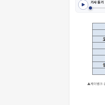
기사 듣기
▲케이뱅크 공