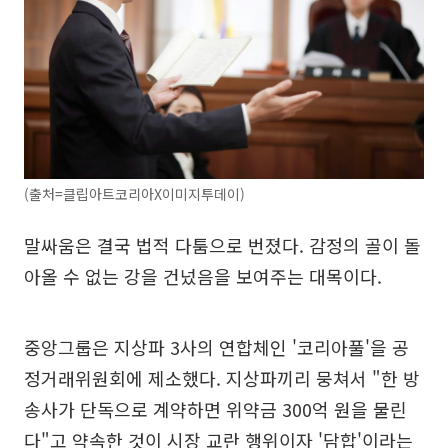
(출처=클립아트코리아X이미지투데이)
말싸움은 결국 법적 다툼으로 번졌다. 감정의 골이 돌
아올 수 없는 강을 건넜음을 보여주는 대목이다.
중앙그룹은 지상파 3사의 연합체인 '코리아풀'을 공
정거래위원회에 제소했다. 지상파끼리 뭉쳐서 "한 방
송사가 단독으로 계약하면 위약금 300억 원을 물린
다"고 약속한 것이 시장 교란 행위이자 '담합'이라는