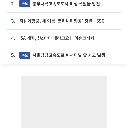
중부내륙고속도로서 미상 폭발물 발견
속보
2.
티웨이항공, 새 이름 '트리니티항공' 첫발…SSC 전략 본격화
3.
ISA 계좌, 5년마다 깨라고요? [이슈크래커]
4.
서울양양고속도로 이천터널 앞 사고 발생
속보
5.