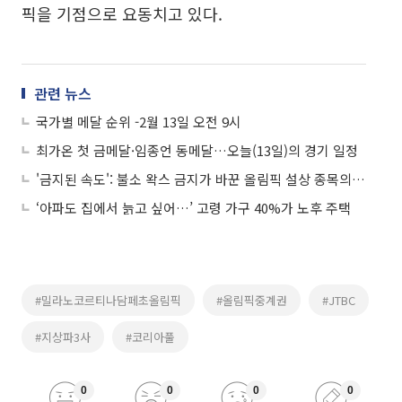
픽을 기점으로 요동치고 있다.
관련 뉴스
국가별 메달 순위 -2월 13일 오전 9시
최가온 첫 금메달·임종언 동메달…오늘(13일)의 경기 일정
'금지된 속도': 불소 왁스 금지가 바꾼 올림픽 설상 종목의 과학
‘아파도 집에서 늙고 싶어…’ 고령 가구 40%가 노후 주택
#밀라노코르티나담페초올림픽
#올림픽중계권
#JTBC
#지상파3사
#코리아풀
0
0
0
0