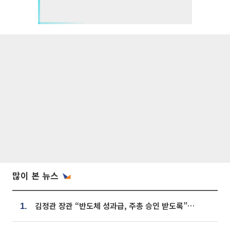
많이 본 뉴스
김정관 장관 “반도체 성과급, 주총 승인 받도록”…상법·자본시장법 개정 시사
1.