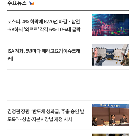
주요뉴스
코스피, 4% 하락에 6270선 마감…삼전
·SK하닉 '와르르' 각각 6%·10%대 급락
ISA 계좌, 5년마다 깨라고요? [이슈크래
커]
김정관 장관 “반도체 성과급, 주총 승인 받
도록”…상법·자본시장법 개정 시사