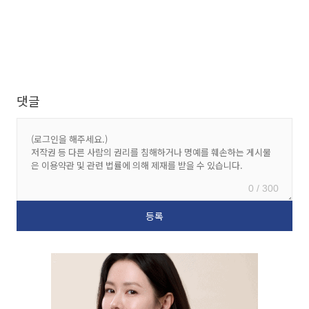
댓글
0 / 300