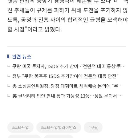
랫폼 산업의 중장기 경쟁력이 훼손될 수 있다”며 “혁
신 주체들이 규제를 피하기 위해 도전을 포기하지 않
도록, 공정과 진흥 사이의 합리적인 균형을 모색해야
할 시점”이라고 밝혔다.
관련 뉴스
쿠팡 미국 투자사, ISDS 추가 참여…전면적 대미 통상·투자 분쟁으로 이어지나
정부 “쿠팡 美주주 ISDS 추가참여에 전문적 대응 만전”
與 소상공인위원장, 당정 대형마트 새벽배송 논의에 “쿠팡 견제에 소상공인 희생 안돼”
美 클래리티 법안 연내 통과 가능성 13%…상원 문턱서 제동
#스타트업
#스타트업얼라이언스
#쿠팡