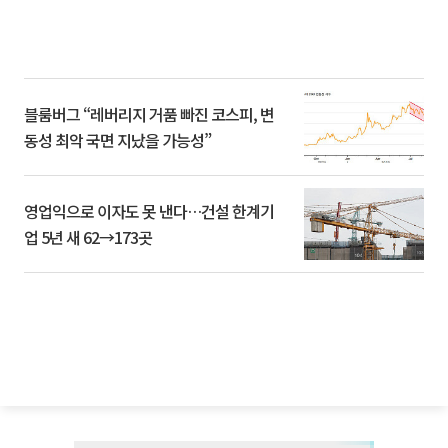
블룸버그 “레버리지 거품 빠진 코스피, 변
동성 최악 국면 지났을 가능성”
영업익으로 이자도 못 낸다…건설 한계기
업 5년 새 62→173곳