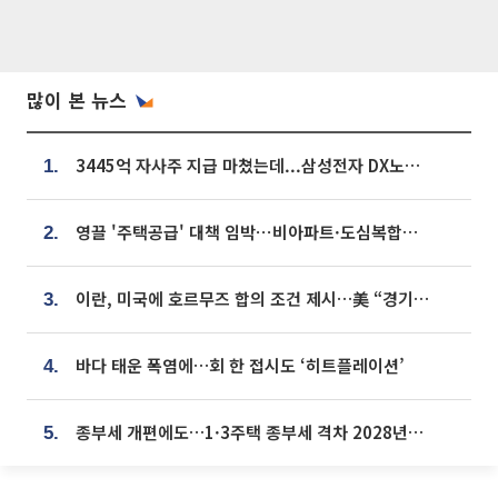
많이 본 뉴스
3445억 자사주 지급 마쳤는데...삼성전자 DX노조, 뒤늦은 '떼쓰기 집회'
1.
영끌 '주택공급' 대책 임박⋯비아파트·도심복합까지 총동원
2.
이란, 미국에 호르무즈 합의 조건 제시…美 “경기 아직 안 끝나” [종합]
3.
바다 태운 폭염에…회 한 접시도 ‘히트플레이션’
4.
종부세 개편에도…1·3주택 종부세 격차 2028년부터 확대
5.