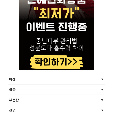
마켓
금융
부동산
산업