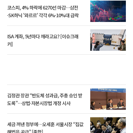
코스피, 4% 하락에 6270선 마감…삼전
·SK하닉 '와르르' 각각 6%·10%대 급락
ISA 계좌, 5년마다 깨라고요? [이슈크래
커]
김정관 장관 “반도체 성과급, 주총 승인 받
도록”…상법·자본시장법 개정 시사
세금 꺼낸 정부에…오세훈 서울시장 “집값
해법은 공급” [종합]