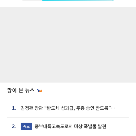
많이 본 뉴스
김정관 장관 “반도체 성과급, 주총 승인 받도록”…상법·자본시장법 개정 시사
1.
중부내륙고속도로서 미상 폭발물 발견
속보
2.