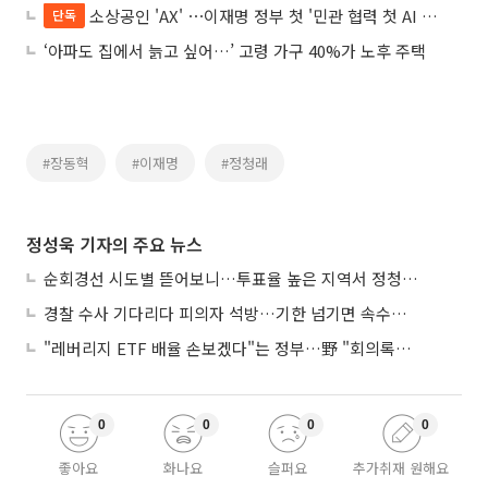
소상공인 'AX' ⋯이재명 정부 첫 '민관 협력 첫 AI 모델' 된다
단독
‘아파도 집에서 늙고 싶어…’ 고령 가구 40%가 노후 주택
#장동혁
#이재명
#정청래
정성욱 기자의 주요 뉴스
순회경선 시도별 뜯어보니…투표율 높은 지역서 정청래 강세
경찰 수사 기다리다 피의자 석방…기한 넘기면 속수무책
"레버리지 ETF 배율 손보겠다"는 정부…野 "회의록부터 내놔야"
0
0
0
0
좋아요
화나요
슬퍼요
추가취재 원해요