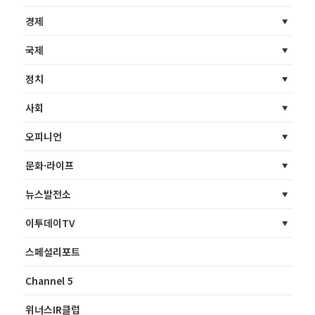
경제
국제
정치
사회
오피니언
문화·라이프
뉴스발전소
이투데이TV
스페셜리포트
Channel 5
위너스IR클럽