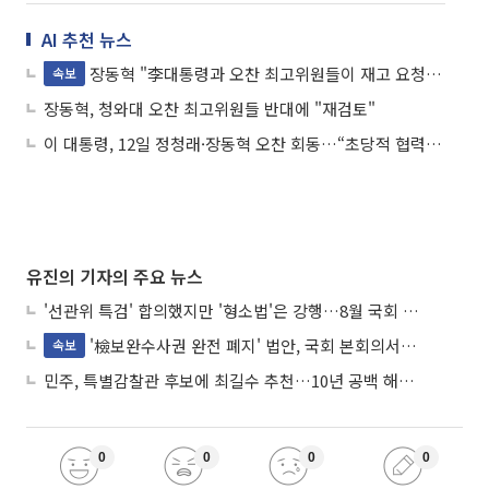
AI 추천 뉴스
장동혁 "李대통령과 오찬 최고위원들이 재고 요청…재논의할 것"
속보
장동혁, 청와대 오찬 최고위원들 반대에 "재검토"
이 대통령, 12일 정청래·장동혁 오찬 회동…“초당적 협력 방안 논의”
유진의 기자의 주요 뉴스
'선관위 특검' 합의했지만 '형소법'은 강행…8월 국회 '입법 2차전' 예고
'檢보완수사권 완전 폐지' 법안, 국회 본회의서 민주당 주도 통과
속보
민주, 특별감찰관 후보에 최길수 추천…10년 공백 해소 속도
0
0
0
0