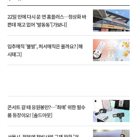
22일 만에 다시 문 연 홈플러스…정상화 바
쁜데 재고 없어 ‘발동동’[가보니]
입추매직 '불발', 처서매직은 올까요? [해
시태그]
콘서트 갈 때 응원봉만?⋯'최애' 위한 필수
품 등장이오! [솔드아웃]
서울시, 정부에 정비사업 규제 완화 '건