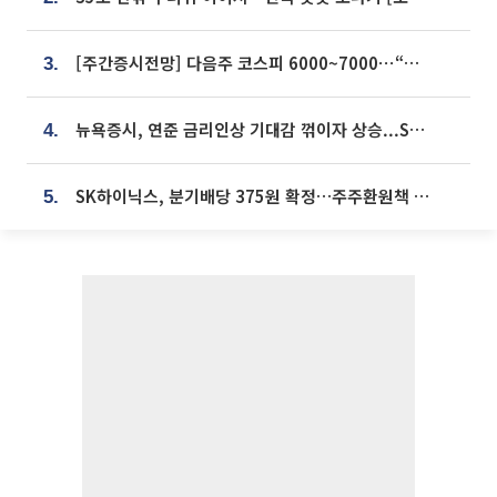
[주간증시전망] 다음주 코스피 6000~7000⋯“外人 수급은 정책이 변수”
3.
뉴욕증시, 연준 금리인상 기대감 꺾이자 상승...S&P500 사상 최고치 [종합]
4.
SK하이닉스, 분기배당 375원 확정…주주환원책 9월로 앞당겨 발표
5.