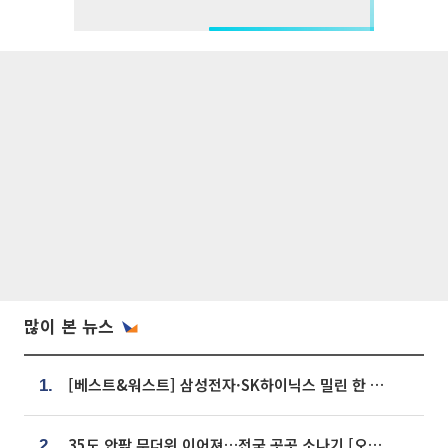
많이 본 뉴스
[베스트&워스트] 삼성전자·SK하이닉스 밀린 한 주…상상인증권은 85% 급등
1.
35도 안팎 무더위 이어져…전국 곳곳 소나기 [오늘 날씨]
2.