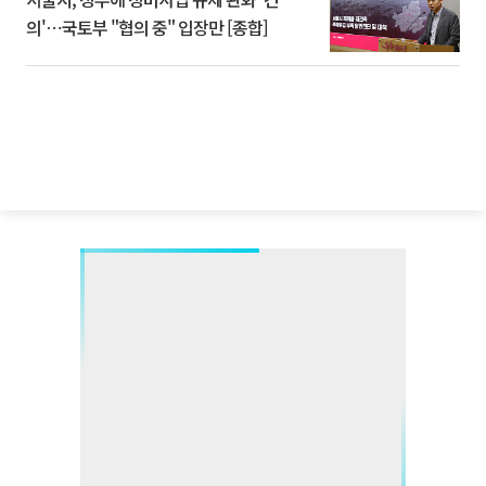
의'⋯국토부 "협의 중" 입장만 [종합]