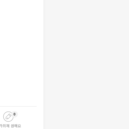
0
가취재 원해요