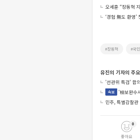
오세훈 “장동혁 
‘경험 無도 환영’
#장동혁
#국
유진의 기자의 주요
'선관위 특검' 합
'檢보완수사
속보
민주, 특별감찰관
0
좋아요