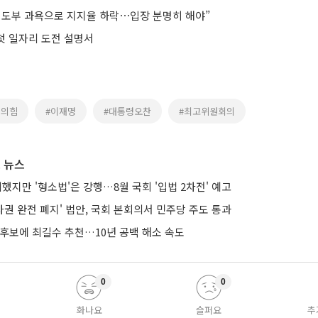
지도부 과욕으로 지지율 하락⋯입장 분명히 해야”
 첫 일자리 도전 설명서
민의힘
#이재명
#대통령오찬
#최고위원회의
 뉴스
의했지만 '형소법'은 강행…8월 국회 '입법 2차전' 예고
권 완전 폐지' 법안, 국회 본회의서 민주당 주도 통과
 후보에 최길수 추천…10년 공백 해소 속도
0
0
화나요
슬퍼요
추