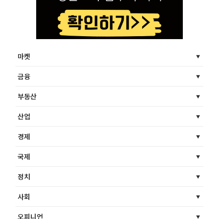
마켓
금융
부동산
산업
경제
국제
정치
사회
오피니언