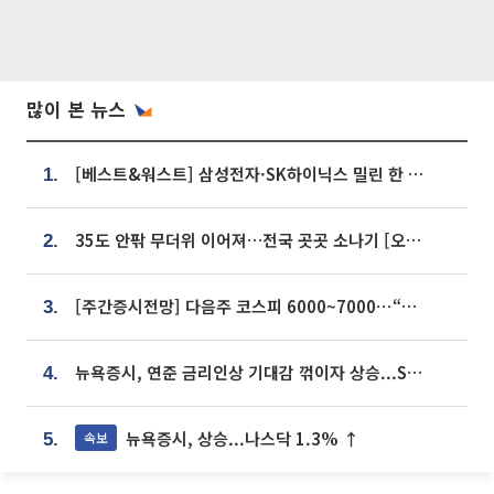
많이 본 뉴스
[베스트&워스트] 삼성전자·SK하이닉스 밀린 한 주…상상인증권은 85% 급등
1.
35도 안팎 무더위 이어져…전국 곳곳 소나기 [오늘 날씨]
2.
[주간증시전망] 다음주 코스피 6000~7000⋯“外人 수급은 정책이 변수”
3.
뉴욕증시, 연준 금리인상 기대감 꺾이자 상승...S&P500 사상 최고치 [종합]
4.
뉴욕증시, 상승...나스닥 1.3% ↑
속보
5.