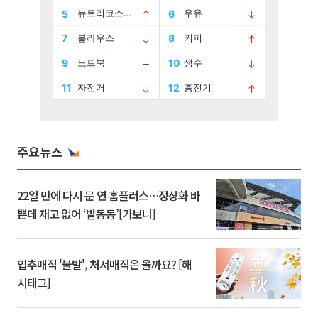
주요뉴스
22일 만에 다시 문 연 홈플러스…정상화 바
쁜데 재고 없어 ‘발동동’[가보니]
입추매직 '불발', 처서매직은 올까요? [해
시태그]