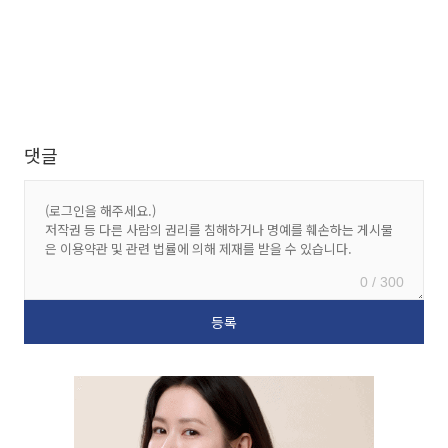
댓글
0 / 300