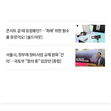
콘서트 갈 때 응원봉만?⋯'최애' 위한 필수
품 등장이오! [솔드아웃]
서울시, 정부에 정비사업 규제 완화 '건
의'⋯국토부 "협의 중" 입장만 [종합]