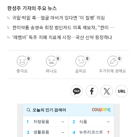
한성주 기자의 주요 뉴스
귀밑·턱밑 혹…얼굴 마비가 있다면 ‘이 질병’ 의심
한미약품 송영숙 회장 법인카드 의혹 제보자, “한미 잘 되기 바라는 마음”
‘레켐비’ 독주 치매 치료제 시장…국산 신약 등장하나
0
0
0
0
좋아요
화나요
슬퍼요
추가취재 원해요