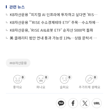
관련 뉴스
KB자산운용 "피지컬 AI 인프라에 투자하고 싶다면 'RISE AI&로봇 ETF'"
KB자산운용 "'RISE 수소경제테마 ETF' 주목…수소차에 AI·방산·전력망까지"
KB자산운용, 'RISE AI&로봇 ETF' 순자산 5000억 돌파
美 클래리티 법안 연내 통과 가능성 13%…상원 문턱서 제동
#KB자산운용
0
0
0
0
좋아요
화나요
슬퍼요
추가취재 원해요