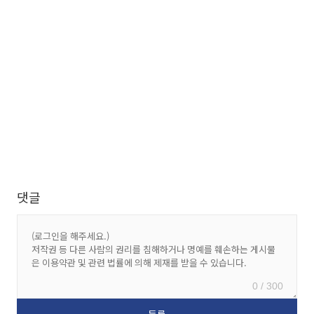
댓글
0 / 300