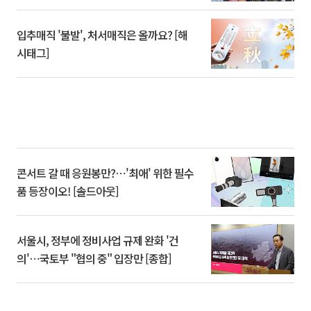
입추매직 '불발', 처서매직은 올까요? [해
시태그]
콘서트 갈 때 응원봉만?⋯'최애' 위한 필수
품 등장이오! [솔드아웃]
서울시, 정부에 정비사업 규제 완화 '건
의'⋯국토부 "협의 중" 입장만 [종합]