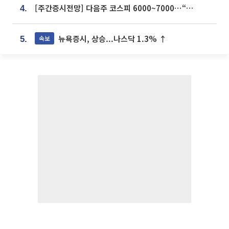
[주간증시전망] 다음주 코스피 6000~7000⋯“外人 수급은 정책이 변수”
4.
뉴욕증시, 상승...나스닥 1.3% ↑
속보
5.