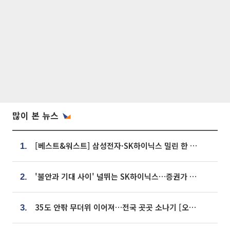
많이 본 뉴스
[베스트&워스트] 삼성전자·SK하이닉스 밀린 한 주…상상인증권은 85% 급등
1.
'불안과 기대 사이' 널뛰는 SK하이닉스…증권가 "HBM4·LTA 기반 펀터멘털 견고"
2.
35도 안팎 무더위 이어져…전국 곳곳 소나기 [오늘 날씨]
3.