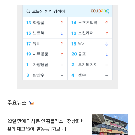
주요뉴스
22일 만에 다시 문 연 홈플러스…정상화 바
쁜데 재고 없어 ‘발동동’[가보니]