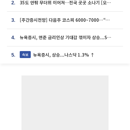
35도 안팎 무더위 이어져…전국 곳곳 소나기 [오늘 날씨]
2.
[주간증시전망] 다음주 코스피 6000~7000⋯“外人 수급은 정책이 변수”
3.
뉴욕증시, 연준 금리인상 기대감 꺾이자 상승...S&P500 사상 최고치 [종합]
4.
뉴욕증시, 상승...나스닥 1.3% ↑
속보
5.