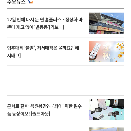
주요뉴스
22일 만에 다시 문 연 홈플러스…정상화 바
쁜데 재고 없어 ‘발동동’[가보니]
입추매직 '불발', 처서매직은 올까요? [해
시태그]
콘서트 갈 때 응원봉만?⋯'최애' 위한 필수
품 등장이오! [솔드아웃]