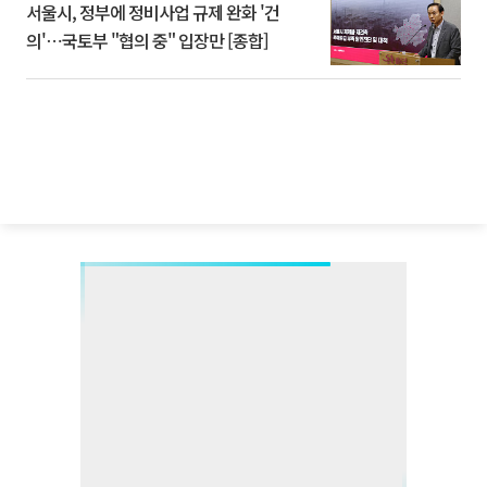
서울시, 정부에 정비사업 규제 완화 '건
의'⋯국토부 "협의 중" 입장만 [종합]