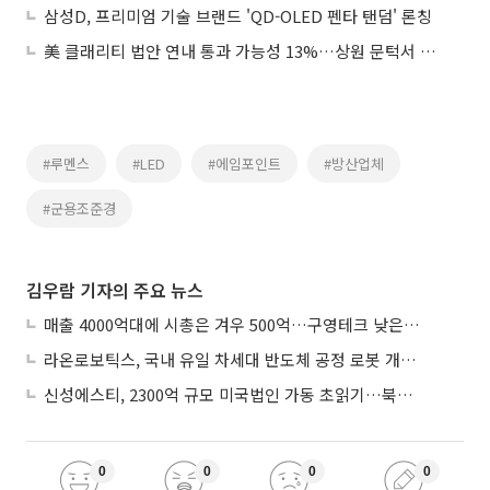
삼성D, 프리미엄 기술 브랜드 'QD-OLED 펜타 탠덤' 론칭
美 클래리티 법안 연내 통과 가능성 13%…상원 문턱서 제동
#루멘스
#LED
#에임포인트
#방산업체
#군용조준경
김우람 기자의 주요 뉴스
매출 4000억대에 시총은 겨우 500억…구영테크 낮은 몸값에 저가 승계 마무리
라온로보틱스, 국내 유일 차세대 반도체 공정 로봇 개발 ‘고객사 테스트 진행’
신성에스티, 2300억 규모 미국법인 가동 초읽기…북미 ESS 공략 본격화
0
0
0
0