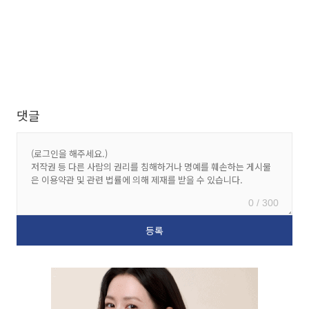
댓글
0 / 300