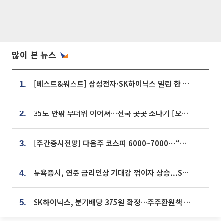
많이 본 뉴스
[베스트&워스트] 삼성전자·SK하이닉스 밀린 한 주…상상인증권은 85% 급등
1.
35도 안팎 무더위 이어져…전국 곳곳 소나기 [오늘 날씨]
2.
[주간증시전망] 다음주 코스피 6000~7000⋯“外人 수급은 정책이 변수”
3.
뉴욕증시, 연준 금리인상 기대감 꺾이자 상승...S&P500 사상 최고치 [종합]
4.
SK하이닉스, 분기배당 375원 확정…주주환원책 9월로 앞당겨 발표
5.