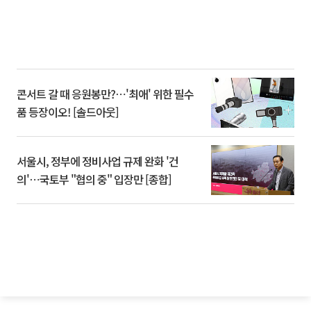
콘서트 갈 때 응원봉만?⋯'최애' 위한 필수
품 등장이오! [솔드아웃]
서울시, 정부에 정비사업 규제 완화 '건
의'⋯국토부 "협의 중" 입장만 [종합]