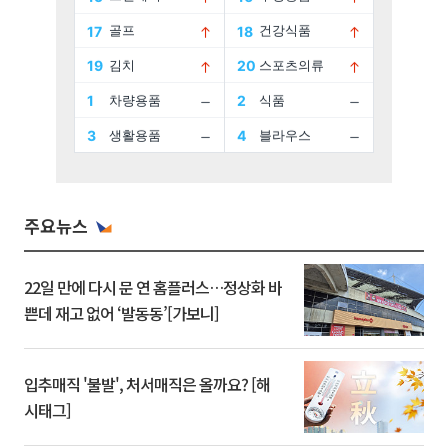
주요뉴스
22일 만에 다시 문 연 홈플러스…정상화 바
쁜데 재고 없어 ‘발동동’[가보니]
입추매직 '불발', 처서매직은 올까요? [해
시태그]