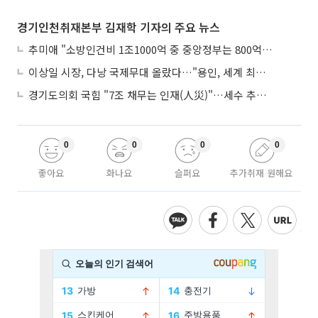
경기인천취재본부 김재학 기자의 주요 뉴스
추미애 "소방인건비 1조1000억 중 중앙정부는 800억뿐"
이상일 시장, 다낭 국제무대 올랐다…"용인, 세계 최대 반도체 도시 된다"
경기도의회 국힘 "7조 채무는 인재(人災)"…세수 추계 조작 의혹 제기
0
0
0
0
좋아요
화나요
슬퍼요
추가취재 원해요