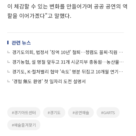
이 체감할 수 있는 변화를 만들어가며 공공 공연의 역
할을 이어가겠다"고 말했다.
관련 뉴스
경기도의회, 법정서 '징역 10년' 철퇴…청렴도 꼴찌·직원 사망·명동 호텔 논란까지 '총체적 도덕 붕괴'
경기농협, 설 명절 앞두고 31개 시군지부 총동원…농산물 수급·식품안전 특별점검 돌입
경기도, K-컬처밸리 협약 '속도' 명분 뒤집고 10개월 연기…고양시의회 "20년 기다린 시민우롱" 결의안 발의
‘경험 無도 환영’ 첫 일자리 도전 설명서
#경기아트센터
#경기도
#공연예술
#GARTS
#예술즐겨찾기