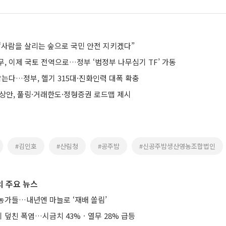
“사람을 살리는 숲으로 국민 안전 지키겠다”
, 이제 국토 전역으로…정부 ‘범정부 나무심기 TF’ 가동
잡는다…정부, 헬기 315대·진화인력 대폭 확충
예상안, 풀링·거래한도·정형증권 로드맵 제시
#김인호
#산림청
#공주밤
#신공주밤생산영농조합법인
 주요 뉴스
농가들…내년엔 마늘로 ‘재배 쏠림’
 덮친 폭염…시금치 43%ㆍ열무 28% 급등