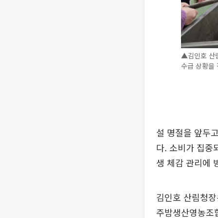
▲김인호 산림
수급 상황을 
설 명절을 앞두고
다. 소비가 집중
생 체감 관리에 
김인호 산림청장은
주밤생산영농조합