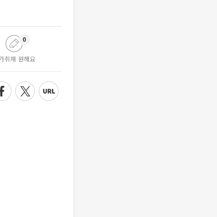
0
가취재 원해요