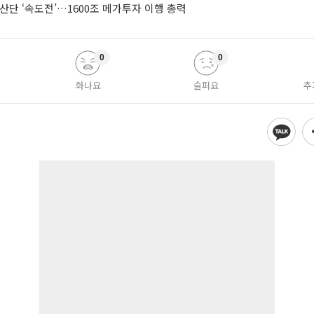
산단 ‘속도전’…1600조 메가투자 이행 총력
0
0
화나요
슬퍼요
추