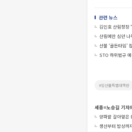
관련 뉴스
김인호 산림청장 
산림에만 심던 나무
산불 ‘골든타임’ 
STO 하위법규 
#임산물특별대책반
세종=노승길 기자의
양파밭 갈아엎은 
생산부터 밥상까지