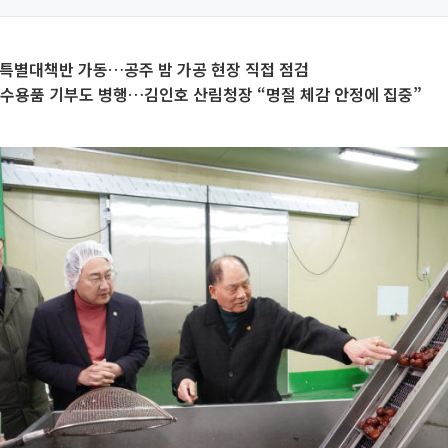
특별대책반 가동…공주 밤 가공 현장 직접 점검
제수용품 기부도 병행…김인호 산림청장 “명절 체감 안정에 집중”