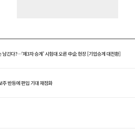
 남긴다?…‘제3자 승계’ 시험대 오른 中企 현장 [기업승계 대전환]
후보주 반등에 편입 기대 재점화