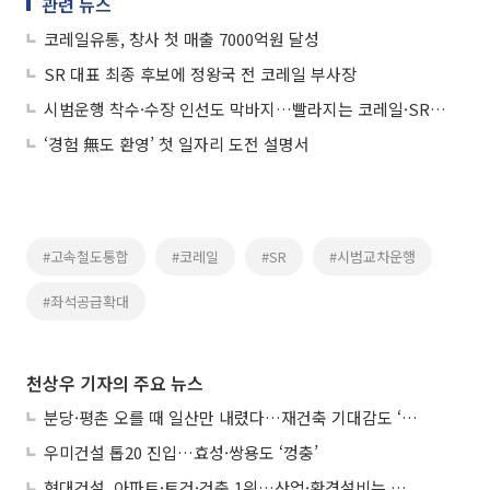
관련 뉴스
코레일유통, 창사 첫 매출 7000억원 달성
SR 대표 최종 후보에 정왕국 전 코레일 부사장
시범운행 착수·수장 인선도 막바지…빨라지는 코레일·SR 통합 시계
‘경험 無도 환영’ 첫 일자리 도전 설명서
#고속철도통합
#코레일
#SR
#시범교차운행
#좌석공급확대
천상우 기자의 주요 뉴스
분당·평촌 오를 때 일산만 내렸다…재건축 기대감도 ‘무색’
우미건설 톱20 진입…효성·쌍용도 ‘껑충’
현대건설, 아파트·토건·건축 1위…산업·환경설비는 삼성E&A