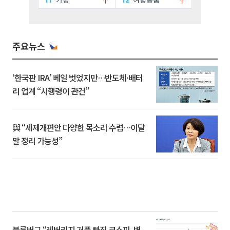
주요뉴스
‘한국판 IRA’ 베일 벗었지만…반도체·배터
리 업계 “시행령이 관건”
與 “세제개편안 다양한 목소리 수렴…이달
말 정리 가능성”
블룸버그 “레버리지 거품 빠진 코스피, 변