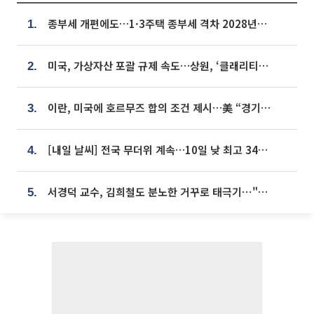
종부세 개편에도…1·3주택 종부세 격차 2028년부터 확대
1.
미국, 가상자산 포괄 규제 속도…상원, ‘클래리티법’ 9월 절차투표 추진
2.
이란, 미국에 호르무즈 합의 조건 제시…美 “경기 아직 안 끝나” [종합]
3.
[내일 날씨] 전국 무더위 계속…10일 낮 최고 34도 육박
4.
서경덕 교수, 김희철도 분노한 거꾸로 태극기⋯"엉터리는 아냐, 아쉬울 뿐"
5.