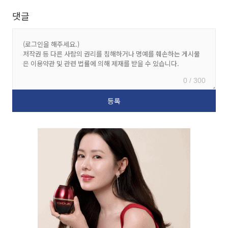
댓글
0 / 300