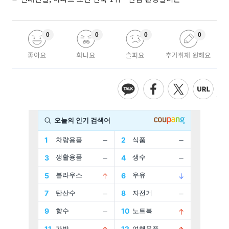
0
0
0
0
좋아요
화나요
슬퍼요
추가취재 원해요