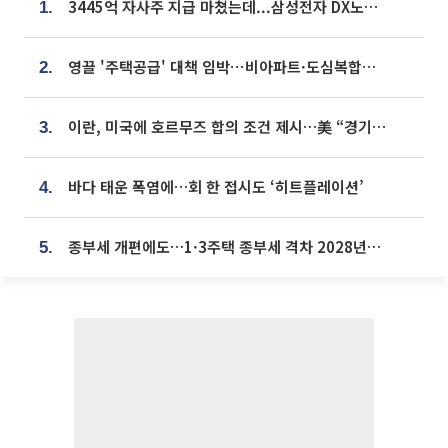
3445억 자사주 지급 마쳤는데...삼성전자 DX노조, 뒤늦은 '떼쓰기 집회'
1.
영끌 '주택공급' 대책 임박⋯비아파트·도심복합까지 총동원
2.
이란, 미국에 호르무즈 합의 조건 제시…美 “경기 아직 안 끝나” [종합]
3.
바다 태운 폭염에…회 한 접시도 ‘히트플레이션’
4.
종부세 개편에도…1·3주택 종부세 격차 2028년부터 확대
5.