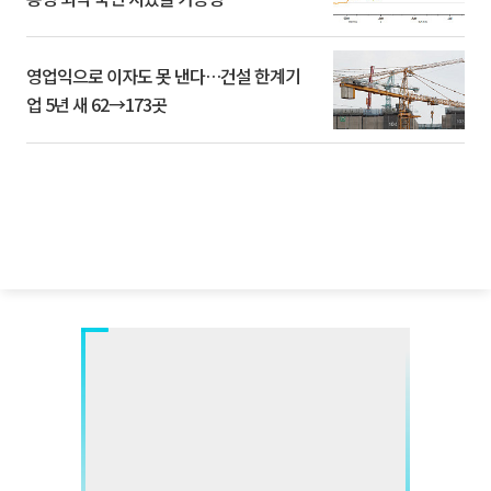
영업익으로 이자도 못 낸다…건설 한계기
업 5년 새 62→173곳