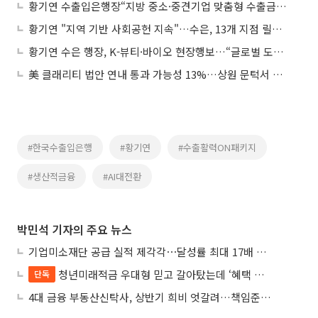
황기연 수출입은행장“지방 중소·중견기업 맞춤형 수출금융 확대"
황기연 "지역 기반 사회공헌 지속"…수은, 13개 지점 릴레이 봉사
황기연 수은 행장, K-뷰티·바이오 현장행보…“글로벌 도약 전폭 지원"
美 클래리티 법안 연내 통과 가능성 13%…상원 문턱서 제동
#한국수출입은행
#황기연
#수출활력ON패키지
#생산적금융
#AI대전환
박민석 기자의 주요 뉴스
기업미소재단 공급 실적 제각각⋯달성률 최대 17배 차이
청년미래적금 우대형 믿고 갈아탔는데 ‘혜택 반토막’…심사 오류에 가입자 혼선
단독
4대 금융 부동산신탁사, 상반기 희비 엇갈려…책임준공 손실 반영 시점이 갈랐다