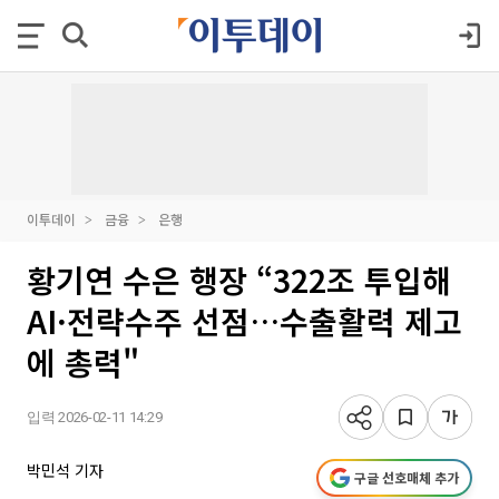
이투데이
금융
은행
황기연 수은 행장 “322조 투입해
AI·전략수주 선점…수출활력 제고
에 총력"
입력 2026-02-11 14:29
박민석 기자
구글 선호매체 추가