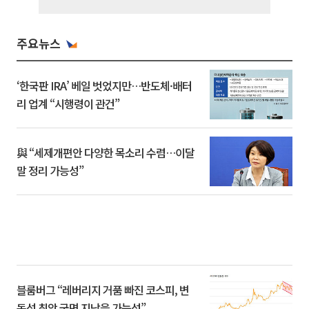
주요뉴스
‘한국판 IRA’ 베일 벗었지만…반도체·배터
리 업계 “시행령이 관건”
與 “세제개편안 다양한 목소리 수렴…이달
말 정리 가능성”
블룸버그 “레버리지 거품 빠진 코스피, 변
동성 최악 국면 지났을 가능성”