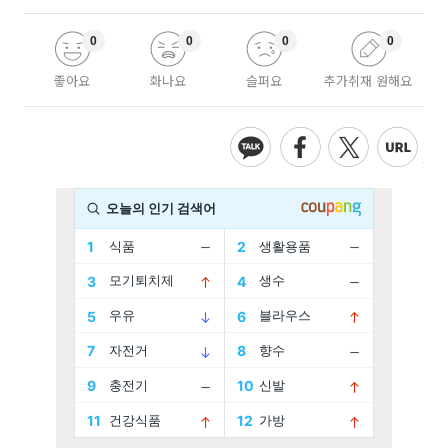
0
0
0
0
좋아요
화나요
슬퍼요
추가취재 원해요