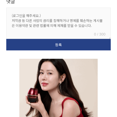
댓글
0 / 300