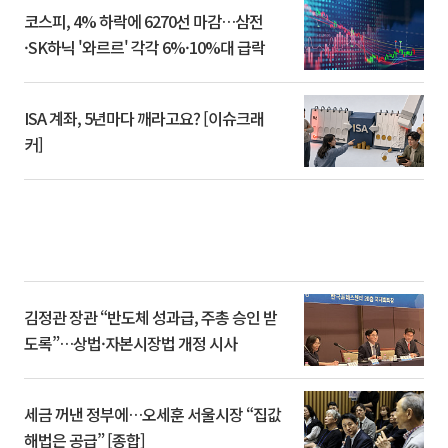
코스피, 4% 하락에 6270선 마감…삼전
·SK하닉 '와르르' 각각 6%·10%대 급락
ISA 계좌, 5년마다 깨라고요? [이슈크래
커]
김정관 장관 “반도체 성과급, 주총 승인 받
도록”…상법·자본시장법 개정 시사
세금 꺼낸 정부에…오세훈 서울시장 “집값
해법은 공급” [종합]