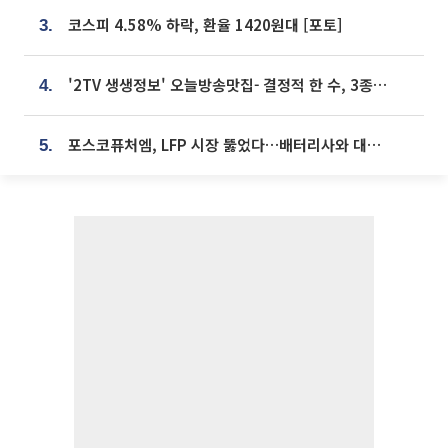
코스피 4.58% 하락, 환율 1420원대 [포토]
3.
'2TV 생생정보' 오늘방송맛집- 결정적 한 수, 3종 메밀면! 메밀 소바 맛집 '의○○○○'
4.
포스코퓨처엠, LFP 시장 뚫었다…배터리사와 대규모 장기 공급 합의
5.