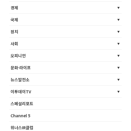
경제
국제
정치
사회
오피니언
문화·라이프
뉴스발전소
이투데이TV
스페셜리포트
Channel 5
위너스IR클럽