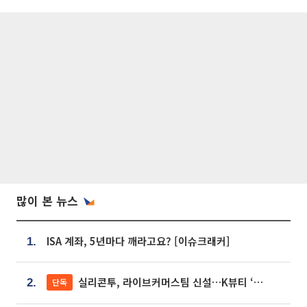
많이 본 뉴스
ISA 계좌, 5년마다 깨라고요? [이슈크래커]
1.
실리콘투, 라이브커머스팀 신설…K뷰티 ‘글로벌 판매망’ 확대[K뷰티 라방戰]
단독
2.