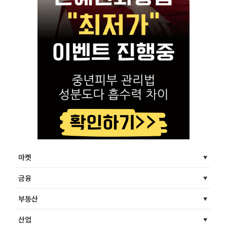
마켓
금융
부동산
산업