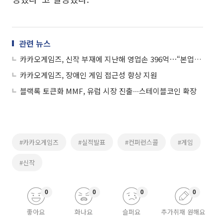
관련 뉴스
카카오게임즈, 신작 부재에 지난해 영업손 396억⋯“본업 게임 집중, 기대작 순차 공개”
카카오게임즈, 장애인 게임 접근성 향상 지원
블랙록 토큰화 MMF, 유럽 시장 진출∙∙∙스테이블코인 확장
#카카오게임즈
#실적발표
#컨퍼런스콜
#게임
#신작
0
0
0
0
좋아요
화나요
슬퍼요
추가취재 원해요