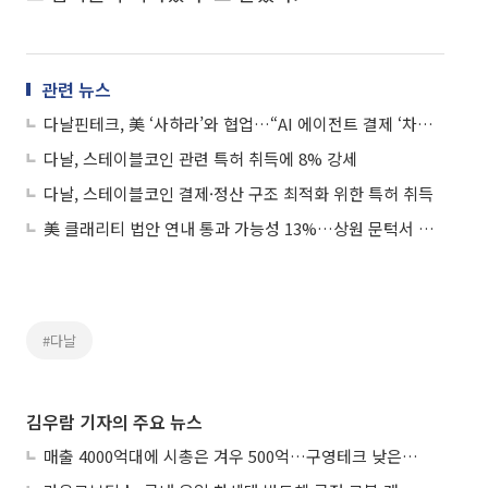
관련 뉴스
다날핀테크, 美 ‘사하라’와 협업…“AI 에이전트 결제 ‘차세대 금융 시대’ 연다”
다날, 스테이블코인 관련 특허 취득에 8% 강세
다날, 스테이블코인 결제·정산 구조 최적화 위한 특허 취득
美 클래리티 법안 연내 통과 가능성 13%…상원 문턱서 제동
#다날
김우람 기자의 주요 뉴스
매출 4000억대에 시총은 겨우 500억…구영테크 낮은 몸값에 저가 승계 마무리