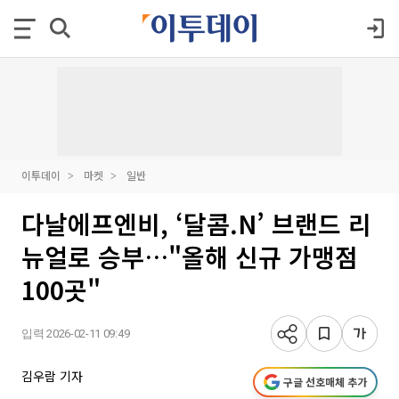
이투데이
마켓
일반
다날에프엔비, ‘달콤.N’ 브랜드 리
뉴얼로 승부…"올해 신규 가맹점
100곳"
입력 2026-02-11 09:49
김우람 기자
구글 선호매체 추가