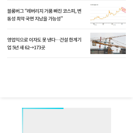
블룸버그 “레버리지 거품 빠진 코스피, 변
동성 최악 국면 지났을 가능성”
영업익으로 이자도 못 낸다…건설 한계기
업 5년 새 62→173곳