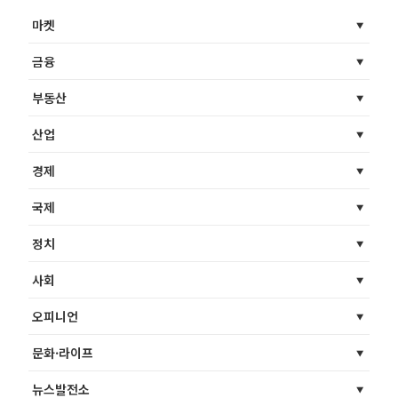
마켓
금융
부동산
산업
경제
국제
정치
사회
오피니언
문화·라이프
뉴스발전소