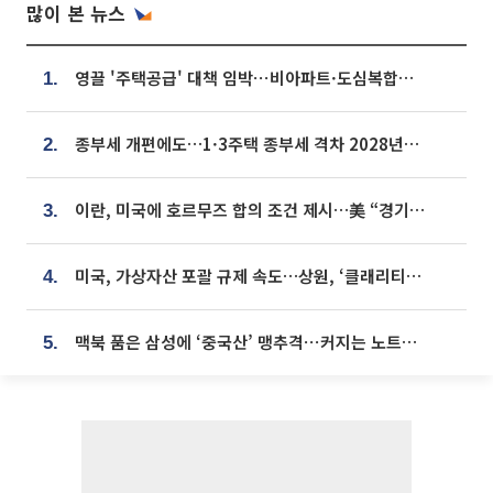
많이 본 뉴스
영끌 '주택공급' 대책 임박⋯비아파트·도심복합까지 총동원
1.
종부세 개편에도…1·3주택 종부세 격차 2028년부터 확대
2.
이란, 미국에 호르무즈 합의 조건 제시…美 “경기 아직 안 끝나” [종합]
3.
미국, 가상자산 포괄 규제 속도…상원, ‘클래리티법’ 9월 절차투표 추진
4.
맥북 품은 삼성에 ‘중국산’ 맹추격⋯커지는 노트북 OLED 시장
5.