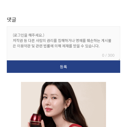
댓글
0 / 300