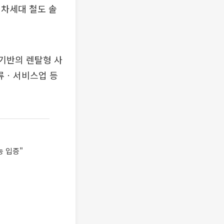
 차세대 철도 솔
 기반의 렌탈형 사
류ㆍ서비스업 등
능 입증"