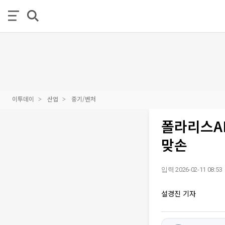
이투데이
산업
중기/벤처
폴라리스AI
맞손
입력 2026-02-11 08:53
설경진 기자