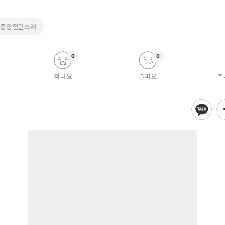
#중앙첨단소재
0
0
화나요
슬퍼요
추