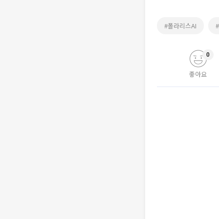
#폴라리스AI
0
좋아요