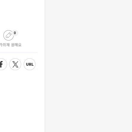
0
가취재 원해요