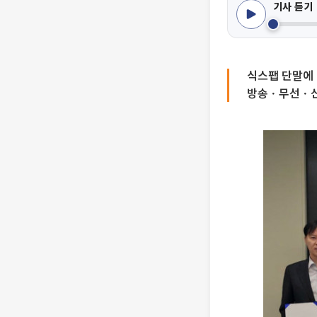
기사 듣기
식스팹 단말에 딥
방송ㆍ무선ㆍ신호