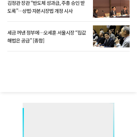
김정관 장관 “반도체 성과급, 주총 승인 받
도록”…상법·자본시장법 개정 시사
세금 꺼낸 정부에…오세훈 서울시장 “집값
해법은 공급” [종합]