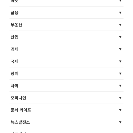
마켓
금융
부동산
산업
경제
국제
정치
사회
오피니언
문화·라이프
뉴스발전소