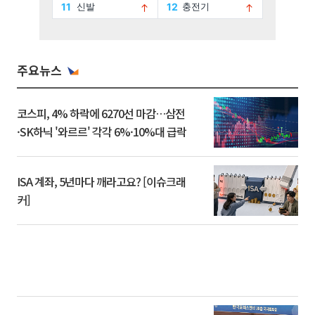
주요뉴스
코스피, 4% 하락에 6270선 마감…삼전
·SK하닉 '와르르' 각각 6%·10%대 급락
ISA 계좌, 5년마다 깨라고요? [이슈크래
커]