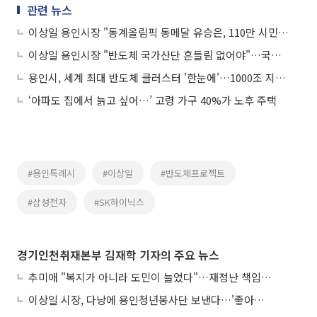
관련 뉴스
이상일 용인시장 "동계올림픽 동메달 유승은, 110만 시민의 자랑"…첫 출전서 역대급 쾌거
이상일 용인시장 "반도체 국가산단 흔들림 없어야"…국무총리실 토론회 앞두고 강력 입장
용인시, 세계 최대 반도체 클러스터 '한눈에'…1000조 지도 공개
‘아파도 집에서 늙고 싶어…’ 고령 가구 40%가 노후 주택
#용인특례시
#이상일
#반도체프로젝트
#삼성전자
#SK하이닉스
경기인천취재본부 김재학 기자의 주요 뉴스
추미애 "복지가 아니라 도민이 늘었다"…재정난 책임론 정면돌파
이상일 시장, 다낭에 용인청년봉사단 보낸다…'좋아용 거리' 만든다