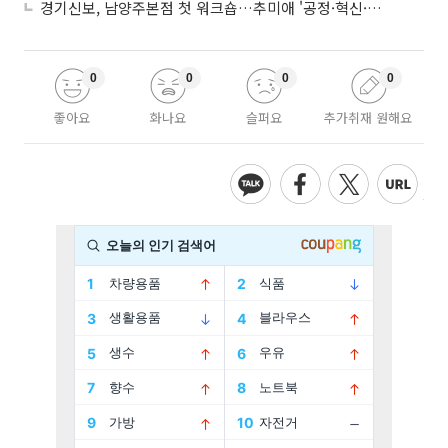
경기신보, 남양주본점 첫 워크숍…추미애 '공정·혁신·포용' 전면 반영
0
0
0
0
좋아요
화나요
슬퍼요
추가취재 원해요