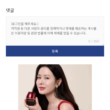
댓글
0 / 300