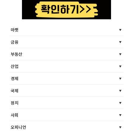
마켓
금융
부동산
산업
경제
국제
정치
사회
오피니언