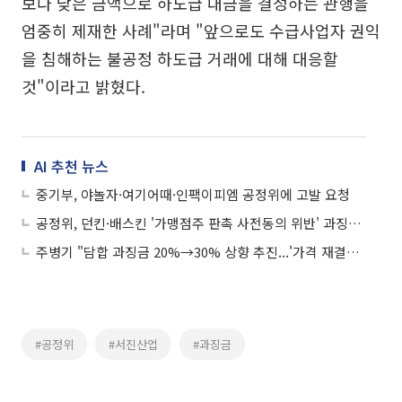
보다 낮은 금액으로 하도급 대금을 결정하는 관행을
엄중히 제재한 사례"라며 "앞으로도 수급사업자 권익
을 침해하는 불공정 하도급 거래에 대해 대응할
것"이라고 밝혔다.
AI 추천 뉴스
중기부, 야놀자·여기어때·인팩이피엠 공정위에 고발 요청
공정위, 던킨·배스킨 '가맹점주 판촉 사전동의 위반' 과징금 3.2억⋯첫 사례
주병기 "담합 과징금 20%→30% 상향 추진...'가격 재결정' 명령 적극 활용"
#공정위
#서진산업
#과징금