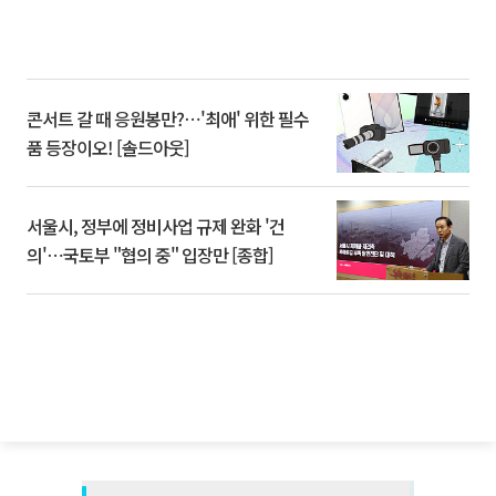
콘서트 갈 때 응원봉만?⋯'최애' 위한 필수
품 등장이오! [솔드아웃]
서울시, 정부에 정비사업 규제 완화 '건
의'⋯국토부 "협의 중" 입장만 [종합]