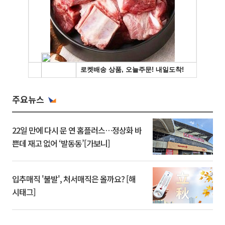
주요뉴스
22일 만에 다시 문 연 홈플러스…정상화 바
쁜데 재고 없어 ‘발동동’[가보니]
입추매직 '불발', 처서매직은 올까요? [해
시태그]