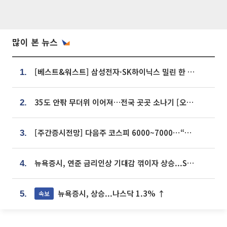
많이 본 뉴스
[베스트&워스트] 삼성전자·SK하이닉스 밀린 한 주…상상인증권은 85% 급등
1.
35도 안팎 무더위 이어져…전국 곳곳 소나기 [오늘 날씨]
2.
[주간증시전망] 다음주 코스피 6000~7000⋯“外人 수급은 정책이 변수”
3.
뉴욕증시, 연준 금리인상 기대감 꺾이자 상승...S&P500 사상 최고치 [종합]
4.
뉴욕증시, 상승...나스닥 1.3% ↑
속보
5.