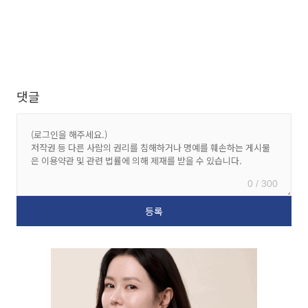
댓글
0 / 300