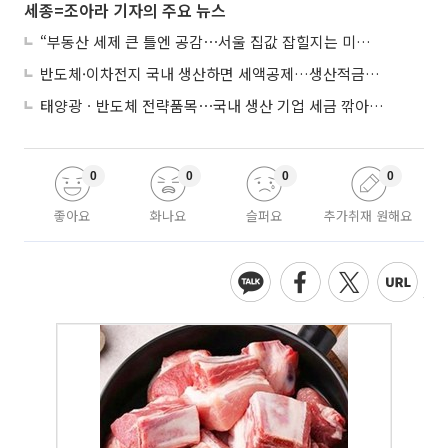
세종=조아라 기자의 주요 뉴스
“부동산 세제 큰 틀엔 공감⋯서울 집값 잡힐지는 미지수”
반도체·이차전지 국내 생산하면 세액공제…생산적금융 ISA 신설
태양광ㆍ반도체 전략품목⋯국내 생산 기업 세금 깎아준다
0
0
0
0
좋아요
화나요
슬퍼요
추가취재 원해요