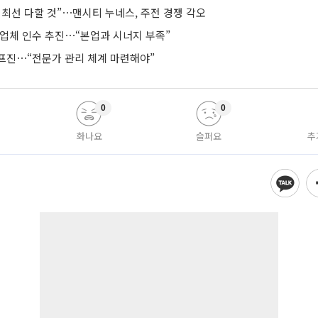
 최선 다할 것”⋯맨시티 누네스, 주전 경쟁 각오
 업체 인수 추진⋯“본업과 시너지 부족”
프진⋯“전문가 관리 체계 마련해야”
0
0
화나요
슬퍼요
추