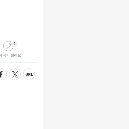
0
가취재 원해요