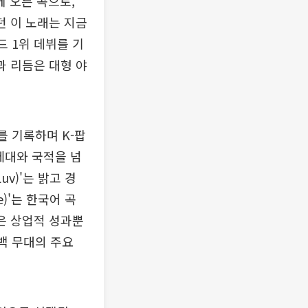
에 오른 곡으로,
던 이 노래는 지금
드 1위 데뷔를 기
과 리듬은 대형 야
위를 기록하며 K-팝
세대와 국적을 넘
uv)'는 밝고 경
e)'는 한국어 곡
은 상업적 성과뿐
백 무대의 주요