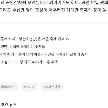
의 공연장처럼 운영된다는 의미이기도 하다. 공연 당일 광
 그리고 수십만 명의 함성이 어우러진 거대한 축제의 장이 될
'공개 지지’...방탄소년단, 온 서울 축제 예고 外
소년단, 컴백에 움직이는 숫자들
단 컴백 대비 종합 대책 마련⋯안전관리·바가지 근절에 총력
고 싶어…’ 고령 가구 40%가 노후 주택
#컴백라이브
#아리랑
#광화문광장
 주요 뉴스