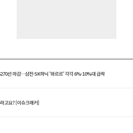
6270선 마감…삼전·SK하닉 '와르르' 각각 6%·10%대 급락
 깨라고요? [이슈크래커]