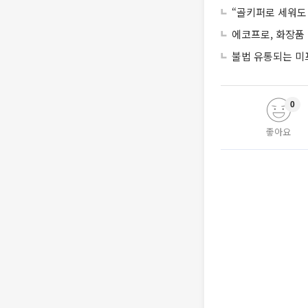
“골키퍼로 세워도
에코프로, 화장품
불법 유통되는 미
0
좋아요