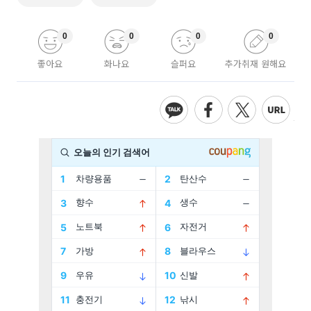
0
0
0
0
좋아요
화나요
슬퍼요
추가취재 원해요