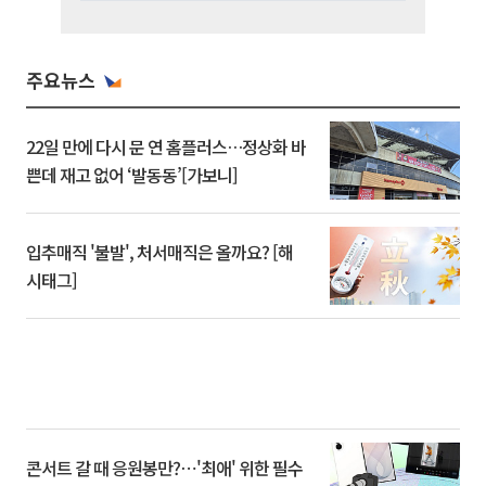
주요뉴스
22일 만에 다시 문 연 홈플러스…정상화 바
쁜데 재고 없어 ‘발동동’[가보니]
입추매직 '불발', 처서매직은 올까요? [해
시태그]
콘서트 갈 때 응원봉만?⋯'최애' 위한 필수