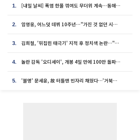
[내일 날씨] 폭염 한풀 꺾여도 무더위 계속⋯동해안 이틀 연속 비
1.
임영웅, 어느덧 데뷔 10주년⋯"가진 것 없던 시절, 내 앞엔 20명의 팬뿐"
2.
김희철, '뒤집힌 태극기' 지적 후 정치색 논란…"좌우 떠나 우리나라 국기"
3.
놀란 감독 '오디세이', 개봉 4일 만에 100만 돌파⋯'왕사남' 보다 빠르다
4.
'불명' 문세윤, 故 터틀맨 빈자리 채웠다…'거북이' 눈물의 최종 우승
5.