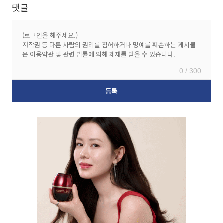
댓글
0 / 300