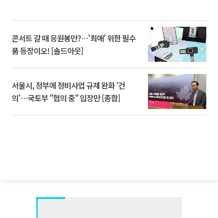
콘서트 갈 때 응원봉만?⋯'최애' 위한 필수
품 등장이오! [솔드아웃]
서울시, 정부에 정비사업 규제 완화 '건
의'⋯국토부 "협의 중" 입장만 [종합]