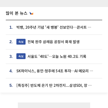
많이 본 뉴스
빅뱅, 20주년 기념 '새 뱅봉' 선보인다⋯콘서트 앞두고 팝업 개최
1.
전북 완주 삼례읍 공장서 화재 발생
속보
2.
서울도 '40도'…오늘 노원 40.2도 기록
속보
3.
SK하이닉스, 용인·청주에 54조 투자…AI 메모리 생산기지 키운다
4.
[특징주] 반도체 온기 탄 2차전지...삼성SDI, 장 초반 7% 넘게 껑충
5.