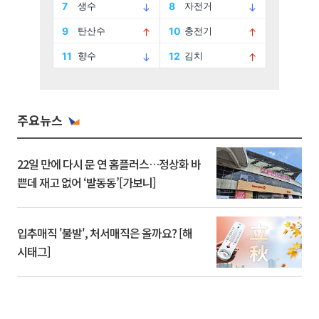
주요뉴스
22일 만에 다시 문 연 홈플러스…정상화 바
쁜데 재고 없어 ‘발동동’[가보니]
입추매직 '불발', 처서매직은 올까요? [해
시태그]