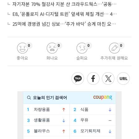
자기자본 70% 철강사 지분 산 크라우드웍스…‘공동경영’으로 AI 시너지 낼까
E8, ‘온톨로지 AI·디지털 트윈’ 앞세워 체질 개선… 4분기 흑자전환 총력
25억에 경영권 넘긴 상보…‘주가 바닥’ 승계 마친 오너 2세, 주가 부양 나설까
0
0
0
0
좋아요
화나요
슬퍼요
추가취재 원해요