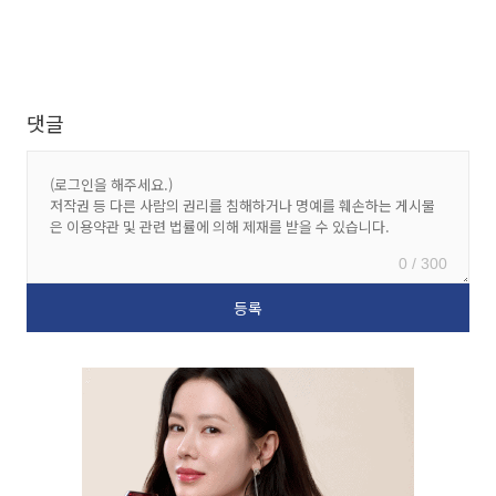
댓글
0 / 300