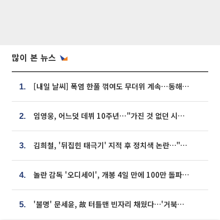
많이 본 뉴스
[내일 날씨] 폭염 한풀 꺾여도 무더위 계속⋯동해안 이틀 연속 비
1.
임영웅, 어느덧 데뷔 10주년⋯"가진 것 없던 시절, 내 앞엔 20명의 팬뿐"
2.
김희철, '뒤집힌 태극기' 지적 후 정치색 논란…"좌우 떠나 우리나라 국기"
3.
놀란 감독 '오디세이', 개봉 4일 만에 100만 돌파⋯'왕사남' 보다 빠르다
4.
'불명' 문세윤, 故 터틀맨 빈자리 채웠다…'거북이' 눈물의 최종 우승
5.