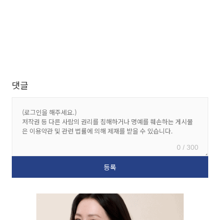
댓글
0 / 300