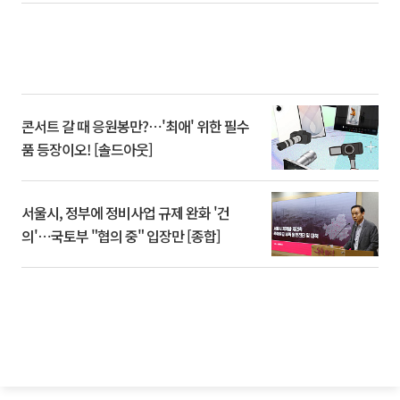
콘서트 갈 때 응원봉만?⋯'최애' 위한 필수
품 등장이오! [솔드아웃]
서울시, 정부에 정비사업 규제 완화 '건
의'⋯국토부 "협의 중" 입장만 [종합]