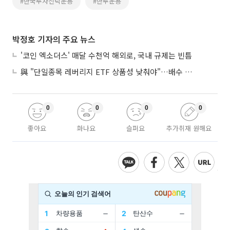
#한국투자신탁운용
#한투운용
박정호 기자의 주요 뉴스
'코인 엑소더스' 매달 수천억 해외로, 국내 규제는 빈틈
與 "단일종목 레버리지 ETF 상품성 낮춰야"…배수 조정안도 거론
0
0
0
0
좋아요
화나요
슬퍼요
추가취재 원해요