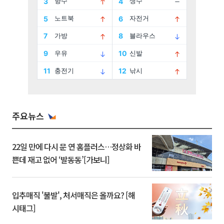
주요뉴스
22일 만에 다시 문 연 홈플러스…정상화 바
쁜데 재고 없어 ‘발동동’[가보니]
입추매직 '불발', 처서매직은 올까요? [해
시태그]