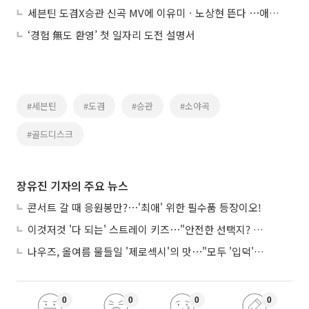
세븐틴 도겸X승관 신곡 MV에 이유미ㆍ노상현 뜬다 ⋯애틋한 눈빛
‘경험 無도 환영’ 첫 일자리 도전 설명서
#세븐틴
#도겸
#승관
#소야곡
#골드디스크
장유진 기자의 주요 뉴스
콘서트 갈 때 응원봉만?⋯'최애' 위한 필수품 등장이오!
이것저것 '다 되는' 스트레이 키즈⋯"안전한 선택지? 도전이 재밌죠"
나우즈, 올여름 물들일 '제로섹시'의 맛⋯"모두 '입덕'시킬 것"
0
0
0
0