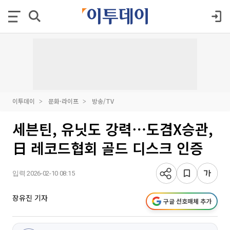
이투데이
문화·라이프
방송/TV
세븐틴, 유닛도 강력⋯도겸X승관,
日 레코드협회 골드 디스크 인증
입력 2026-02-10 08:15
장유진 기자
구글 선호매체 추가