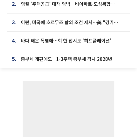
영끌 '주택공급' 대책 임박⋯비아파트·도심복합까지 총동원
2.
이란, 미국에 호르무즈 합의 조건 제시…美 “경기 아직 안 끝나” [종합]
3.
바다 태운 폭염에…회 한 접시도 ‘히트플레이션’
4.
종부세 개편에도…1·3주택 종부세 격차 2028년부터 확대
5.