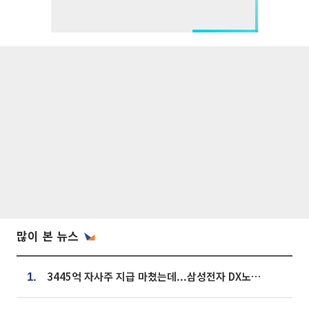
많이 본 뉴스
3445억 자사주 지급 마쳤는데...삼성전자 DX노조, 뒤늦은 '떼쓰기 집회'
1.