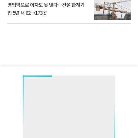
영업익으로 이자도 못 낸다…건설 한계기
업 5년 새 62→173곳