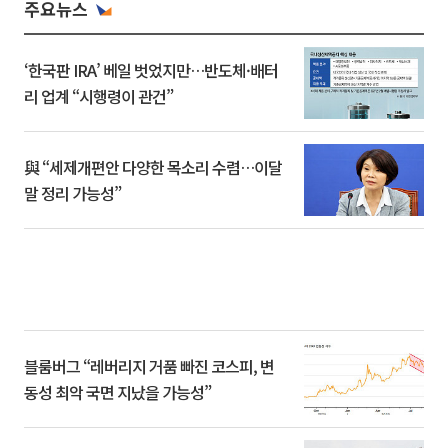
주요뉴스
‘한국판 IRA’ 베일 벗었지만…반도체·배터
리 업계 “시행령이 관건”
與 “세제개편안 다양한 목소리 수렴…이달
말 정리 가능성”
블룸버그 “레버리지 거품 빠진 코스피, 변
동성 최악 국면 지났을 가능성”