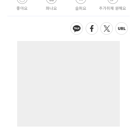
좋아요
화나요
슬퍼요
추가취재 원해요