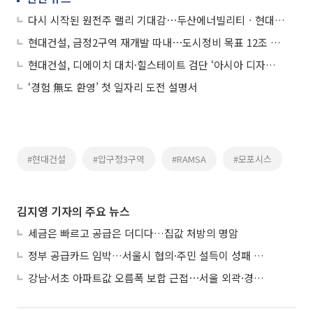
다시 시작된 원전주 랠리 기대감⋯두산에너빌리티ㆍ현대건설 등 ↑
현대건설, 금정2구역 재개발 따내⋯도시정비 목표 12조 정조준
현대건설, 디에이치 대치·힐스테이트 검단 ‘아시아 디자인상’ 수상
‘경험 無도 환영’ 첫 일자리 도전 설명서
#현대건설
#압구정3구역
#RAMSA
#모포시스
김지영 기자의 주요 뉴스
세금은 빠르고 공급은 더디다…집값 처방의 명암
정부 공급카드 임박…서울시 협의·주민 설득이 성패 가른다
강남·서초 아파트값 오름폭 보합 근접⋯서울 외곽·경기 남부 중심 매수세