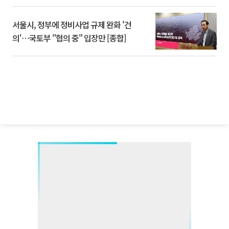
서울시, 정부에 정비사업 규제 완화 '건
의'⋯국토부 "협의 중" 입장만 [종합]