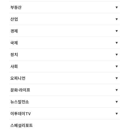
부동산
산업
경제
국제
정치
사회
오피니언
문화·라이프
뉴스발전소
이투데이TV
스페셜리포트