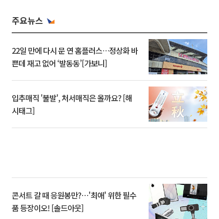
주요뉴스
22일 만에 다시 문 연 홈플러스…정상화 바
쁜데 재고 없어 ‘발동동’[가보니]
입추매직 '불발', 처서매직은 올까요? [해
시태그]
콘서트 갈 때 응원봉만?⋯'최애' 위한 필수
품 등장이오! [솔드아웃]