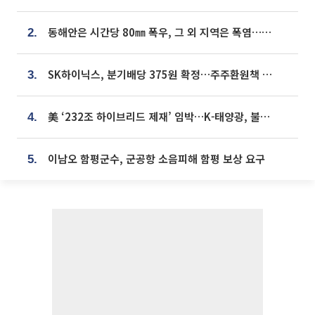
동해안은 시간당 80㎜ 폭우, 그 외 지역은 폭염…‘극과 극 날씨’
2.
SK하이닉스, 분기배당 375원 확정…주주환원책 9월로 앞당겨 발표
3.
美 ‘232조 하이브리드 제재’ 임박…K-태양광, 불확실성 털고 날개 다나
4.
이남오 함평군수, 군공항 소음피해 함평 보상 요구
5.