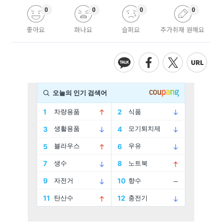
0
0
0
0
좋아요
화나요
슬퍼요
추가취재 원해요