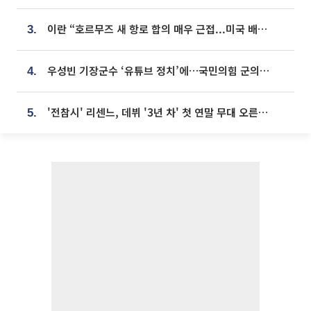
이란 “호르무즈 새 항로 합의 매우 근접...미국 배상 먼저”
3.
우성빈 기장군수 ‘유튜브 정치’에…국민의힘 군의원들 집단 반발
4.
'전참시' 리센느, 데뷔 '3년 차' 첫 연말 무대 오른다⋯"그동안 섭외 안 와"
5.