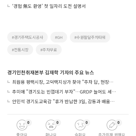
‘경험 無도 환영’ 첫 일자리 도전 설명서
#경기주택도시공사
#GH
#수원팔달주차타워
#전통시장
#주차무료
경기인천취재본부 김재학 기자의 주요 뉴스
최원용 평택시장, 고덕택지상가 찾아 "주차 답, 현장에 있다"
추미애 "경기도는 빈껍데기 부자"…GRDP 늘어도 세입은 그대로
안민석 경기도교육감 "휴가 반납한 3일, 감동과 배움이었다"
0
0
0
0
좋아요
화나요
슬퍼요
추가취재 원해요