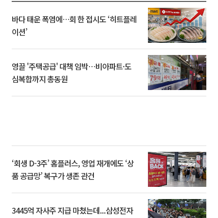
바다 태운 폭염에…회 한 접시도 ‘히트플레
이션’
영끌 '주택공급' 대책 임박⋯비아파트·도
심복합까지 총동원
‘회생 D-3주’ 홈플러스, 영업 재개에도 ‘상
품 공급망’ 복구가 생존 관건
3445억 자사주 지급 마쳤는데...삼성전자