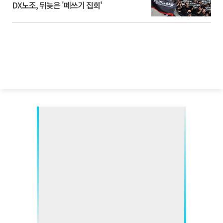
DX노조, 뒤늦은 '떼쓰기 집회'