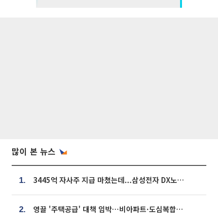
많이 본 뉴스
3445억 자사주 지급 마쳤는데...삼성전자 DX노조, 뒤늦은 '떼쓰기 집회'
1.
영끌 '주택공급' 대책 임박⋯비아파트·도심복합까지 총동원
2.