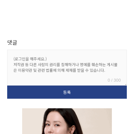
댓글
0 / 300