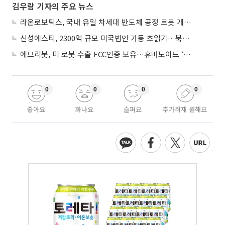
김우람 기자의 주요 뉴스
라온로보틱스, 국내 유일 차세대 반도체 공정 로봇 개발 ‘고객사 테스트 진행’
신성에스티, 2300억 규모 미국법인 가동 초읽기…북미 ESS 공략 본격화
에브리봇, 미 로봇 수출 FCC인증 보유…휴머노이드 ‘AI 두뇌’ 탑재 속도
0
0
0
0
좋아요
화나요
슬퍼요
추가취재 원해요