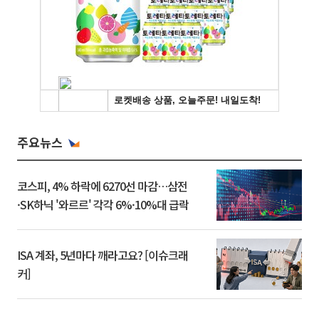
주요뉴스
코스피, 4% 하락에 6270선 마감…삼전
·SK하닉 '와르르' 각각 6%·10%대 급락
ISA 계좌, 5년마다 깨라고요? [이슈크래
커]