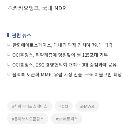
△카카오뱅크, 국내 NDR
관련 뉴스
한화에어로스페이스, 대내외 악재 겹치며 7%대 급락
OCI홀딩스, 취약계층에 명절맞이 쌀 125포대 기부
OCI홀딩스, ESG 경영협의회 개최…3대 중점과제 공유
블랙록 토큰화 MMF, 유럽 시장 진출∙∙∙스테이블코인 확장
#한화에어로스페이스
#OCI
#NAVER
#동아쏘시오홀딩스
#SK네트웍스