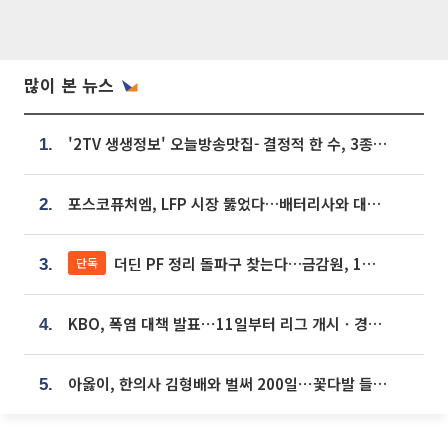
많이 본 뉴스
'2TV 생생정보' 오늘방송맛집- 결정적 한 수, 3종 메밀면! 메밀 소바 맛집 '의○○○○'
1.
포스코퓨처엠, LFP 시장 뚫었다…배터리사와 대규모 장기 공급 합의
2.
더딘 PF 정리 돌파구 찾는다…금감원, 1년 반 만에 매각설명회 재개
단독
3.
KBO, 폭염 대책 발표⋯11일부터 리그 개시ㆍ경기 오후 7시 시작
4.
아옳이, 한의사 김형배와 벌써 200일⋯꽃다발 들고 "프러포즈 아냐"
5.