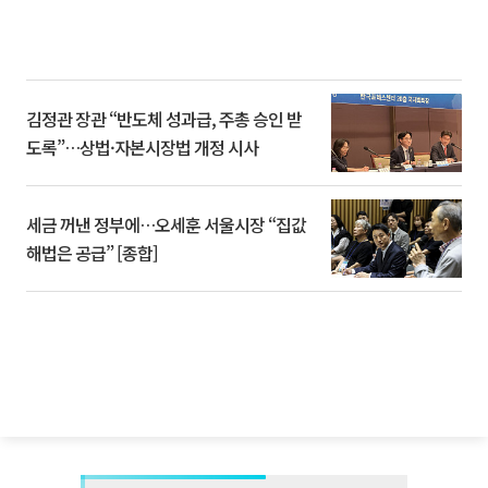
김정관 장관 “반도체 성과급, 주총 승인 받
도록”…상법·자본시장법 개정 시사
세금 꺼낸 정부에…오세훈 서울시장 “집값
해법은 공급” [종합]