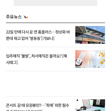
주요뉴스
22일 만에 다시 문 연 홈플러스…정상화 바
쁜데 재고 없어 ‘발동동’[가보니]
입추매직 '불발', 처서매직은 올까요? [해
시태그]
콘서트 갈 때 응원봉만?⋯'최애' 위한 필수