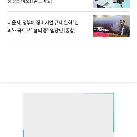
품 등장이오! [솔드아웃]
서울시, 정부에 정비사업 규제 완화 '건
의'⋯국토부 "협의 중" 입장만 [종합]