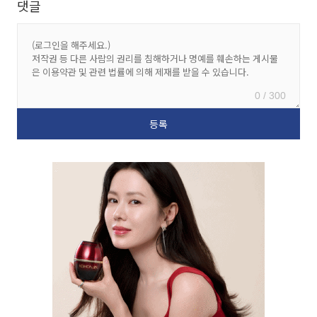
댓글
0 / 300