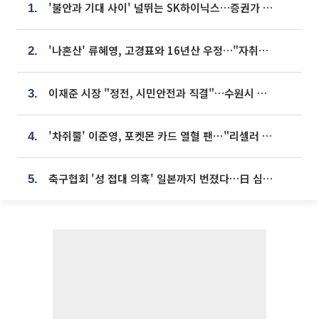
'불안과 기대 사이' 널뛰는 SK하이닉스…증권가 "HBM4·LTA 기반 펀터멘털 견고"
1.
'나혼산' 류혜영, 고경표와 16년산 우정…"자취방서 부모님과 마주쳐"
2.
이재준 시장 "정전, 시민안전과 직결"…수원시 비상대응체계 가동
3.
'차쥐뿔' 이준영, 포켓몬 카드 열혈 팬⋯"리셀러 처단할 것"
4.
축구협회 '성 접대 의혹' 일본까지 번졌다…日 심판 실명 공개
5.