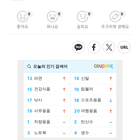
0
0
0
0
좋아요
화나요
슬퍼요
추가취재 원해요