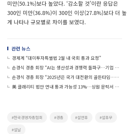
미만(50.1%)보다 높았다. ‘감소할 것’이란 응답은
300인 미만(36.8%)이 300인 이상(27.8%)보다 더 높
게 나타나 규모별로 차이를 보였다.
관련 뉴스
경제계 “대미투자특별법 2월 내 국회 통과 요청”
손경식 경총 회장 “AI는 생산성과 경쟁력 돌파구…기업 혁신 뒷받침할 환경 시급”
손경식 경총 회장 “2025년은 국가 대전환의 골든타임…노동·규제 개혁 시급”
美 클래리티 법안 연내 통과 가능성 13%…상원 문턱서 제동
#한국경영자총협회
#경총
#설연휴
#설휴무
#설날