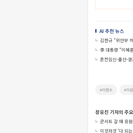
AI 추천 뉴스
김한규 "위안부 
李 대통령 "이혜
혼전임신-출산-결
#이범수
#이
장유진 기자의 주요
콘서트 갈 때 응원
이것저것 '다 되