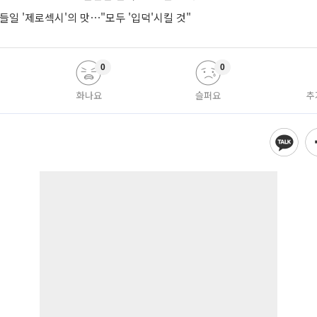
들일 '제로섹시'의 맛⋯"모두 '입덕'시킬 것"
0
0
화나요
슬퍼요
추