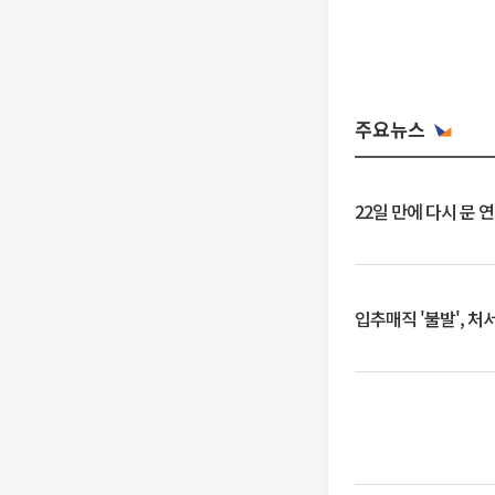
주요뉴스
22일 만에 다시 문 
입추매직 '불발', 처