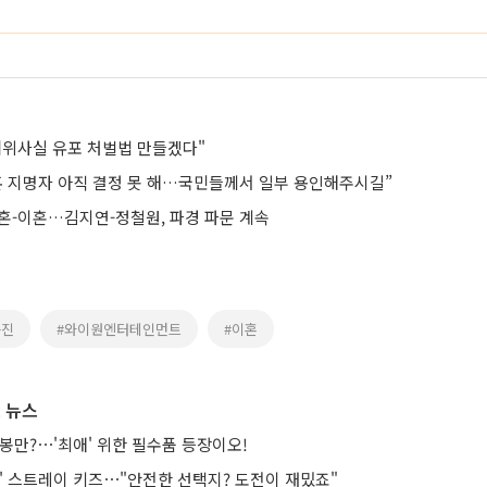
허위사실 유포 처벌법 만들겠다"
훈 지명자 아직 결정 못 해…국민들께서 일부 용인해주시길”
혼-이혼…김지연-정철원, 파경 파문 계속
윤진
#와이원엔터테인먼트
#이혼
 뉴스
봉만?⋯'최애' 위한 필수품 등장이오!
는' 스트레이 키즈⋯"안전한 선택지? 도전이 재밌죠"