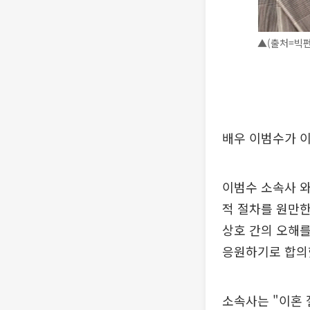
▲(출처=빅펀
배우 이범수가 
이범수 소속사 와
적 절차를 원만한
상호 간의 오해
응원하기로 합의
소속사는 "이혼 