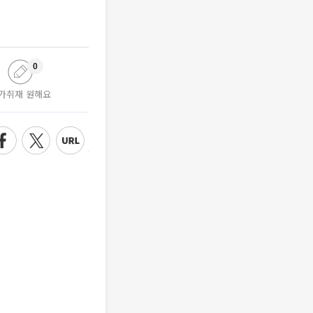
0
가취재 원해요