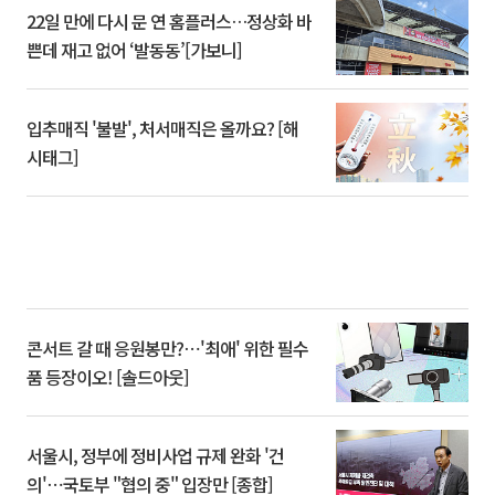
22일 만에 다시 문 연 홈플러스…정상화 바
쁜데 재고 없어 ‘발동동’[가보니]
입추매직 '불발', 처서매직은 올까요? [해
시태그]
콘서트 갈 때 응원봉만?⋯'최애' 위한 필수
품 등장이오! [솔드아웃]
서울시, 정부에 정비사업 규제 완화 '건
의'⋯국토부 "협의 중" 입장만 [종합]