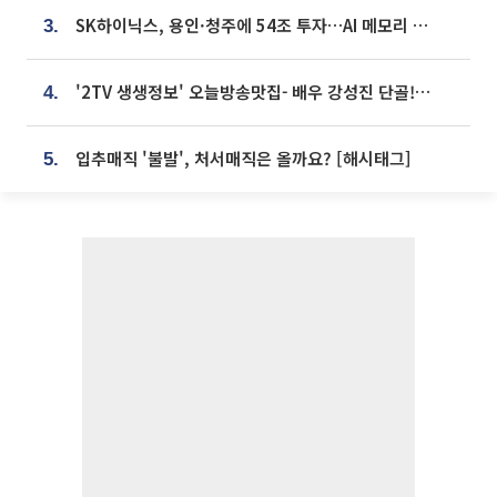
SK하이닉스, 용인·청주에 54조 투자…AI 메모리 생산기지 키운다
3.
'2TV 생생정보' 오늘방송맛집- 배우 강성진 단골! 쌀국수ㆍ푸팟퐁 커리 맛집 '블○○○'
4.
입추매직 '불발', 처서매직은 올까요? [해시태그]
5.