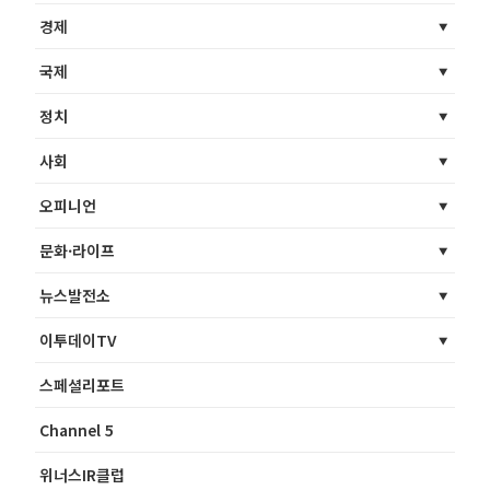
경제
국제
정치
사회
오피니언
문화·라이프
뉴스발전소
이투데이TV
스페셜리포트
Channel 5
위너스IR클럽