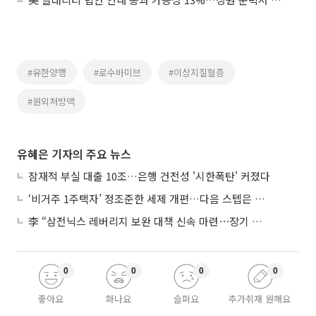
#유한양행
#로수바미브
#이상지질혈증
#원외처방액
유혜은 기자의 주요 뉴스
잠재적 부실 대출 10조…은행 건전성 '시한폭탄' 커졌다
‘비거주 1주택자’ 정조준한 세제 개편…다음 스텝은 금융 대책
李 “삼전닉스 레버리지 보완 대책 신속 마련⋯장기 채무 과감히 탕감”
0
0
0
0
좋아요
화나요
슬퍼요
추가취재 원해요