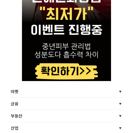
마켓
금융
부동산
산업