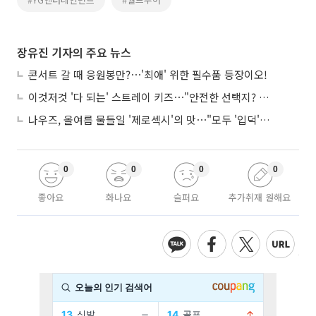
장유진 기자의 주요 뉴스
콘서트 갈 때 응원봉만?⋯'최애' 위한 필수품 등장이오!
이것저것 '다 되는' 스트레이 키즈⋯"안전한 선택지? 도전이 재밌죠"
나우즈, 올여름 물들일 '제로섹시'의 맛⋯"모두 '입덕'시킬 것"
0
0
0
0
좋아요
화나요
슬퍼요
추가취재 원해요