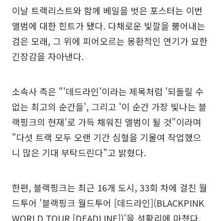
이날 트랙리스트와 함께 베일을 벗은 포스터는 이번
앨범에 대한 힌트가 됐다. 다채로운 빛깔을 뿜어내는
검은 모래, 그 위에 피어오르는 몽환적인 연기가 묘한
긴장감을 자아낸다.
소속사 측은 "'데드라인'이라는 제목처럼 '되돌릴 수
없는 최고의 순간들', 그리고 '이 순간 가장 빛나는 블
랙핑크의 현재'로 가득 채워진 앨범이 될 것"이라며
"다섯 트랙 모두 오랜 기간 심혈을 기울여 작업했으
니 많은 기대 부탁드린다"고 밝혔다.
한편, 블랙핑크는 최근 16개 도시, 33회 차에 걸친 월
드투어 '블랙핑크 월드투어 [데드라인](BLACKPINK
WORLD TOUR [DEADLINE])'을 성황리에 마쳤다.