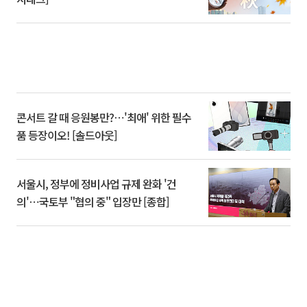
콘서트 갈 때 응원봉만?⋯'최애' 위한 필수
품 등장이오! [솔드아웃]
서울시, 정부에 정비사업 규제 완화 '건
의'⋯국토부 "협의 중" 입장만 [종합]