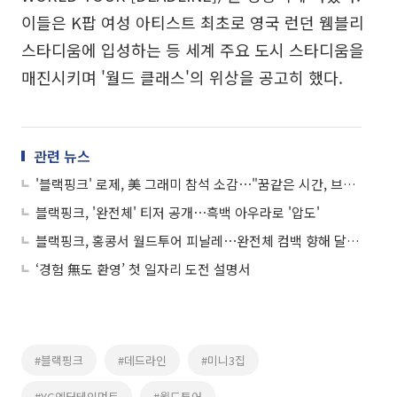
이들은 K팝 여성 아티스트 최초로 영국 런던 웸블리
스타디움에 입성하는 등 세계 주요 도시 스타디움을
매진시키며 '월드 클래스'의 위상을 공고히 했다.
관련 뉴스
'블랙핑크' 로제, 美 그래미 참석 소감⋯"꿈같은 시간, 브루노 마스에게도 감사"
블랙핑크, '완전체' 티저 공개⋯흑백 아우라로 '압도'
블랙핑크, 홍콩서 월드투어 피날레⋯완전체 컴백 향해 달린다
‘경험 無도 환영’ 첫 일자리 도전 설명서
#블랙핑크
#데드라인
#미니3집
#YG엔터테인먼트
#월드투어