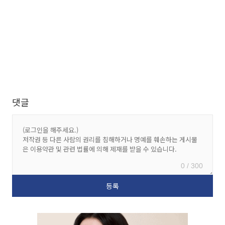
댓글
0 / 300