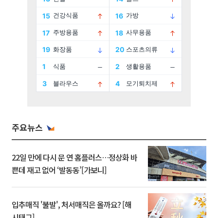
주요뉴스
22일 만에 다시 문 연 홈플러스…정상화 바
쁜데 재고 없어 ‘발동동’[가보니]
입추매직 '불발', 처서매직은 올까요? [해
시태그]