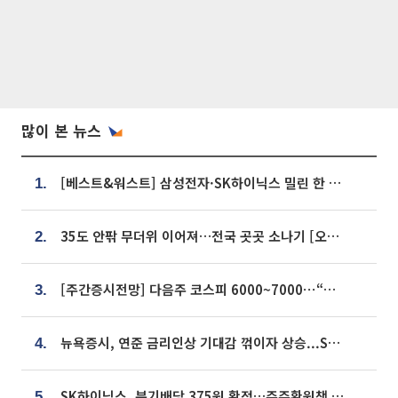
많이 본 뉴스
[베스트&워스트] 삼성전자·SK하이닉스 밀린 한 주…상상인증권은 85% 급등
1.
35도 안팎 무더위 이어져…전국 곳곳 소나기 [오늘 날씨]
2.
[주간증시전망] 다음주 코스피 6000~7000⋯“外人 수급은 정책이 변수”
3.
뉴욕증시, 연준 금리인상 기대감 꺾이자 상승...S&P500 사상 최고치 [종합]
4.
SK하이닉스, 분기배당 375원 확정…주주환원책 9월로 앞당겨 발표
5.