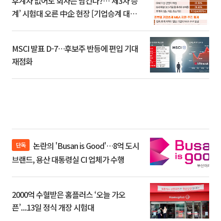
후계자 없어도 회사는 남긴다?…‘제3자 승
계’ 시험대 오른 中企 현장 [기업승계 대전
환]
MSCI 발표 D-7…후보주 반등에 편입 기대
재점화
논란의 'Busan is Good'…8억 도시
단독
브랜드, 용산 대통령실 CI 업체가 수행
2000억 수혈받은 홈플러스 ‘오늘 가오
픈’...13일 정식 개장 시험대