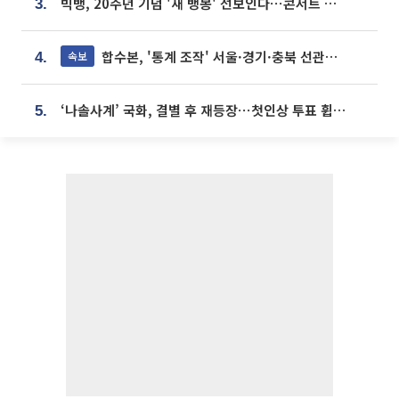
빅뱅, 20주년 기념 '새 뱅봉' 선보인다⋯콘서트 앞두고 팝업 개최
3.
합수본, '통계 조작' 서울·경기·충북 선관위 등 추가 압수수색
속보
4.
‘나솔사계’ 국화, 결별 후 재등장⋯첫인상 투표 휩쓸고 ‘인기녀’ 등극
5.