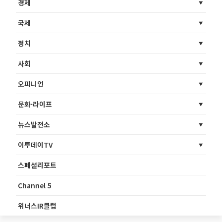
경제
국제
정치
사회
오피니언
문화·라이프
뉴스발전소
이투데이TV
스페셜리포트
Channel 5
위너스IR클럽