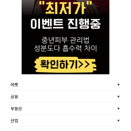
마켓
금융
부동산
산업