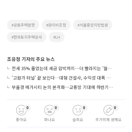
#공동주택분쟁
#관리비조정
#서울중앙지방법원
#한국토지주택공사
#LH
조유정 기자의 주요 뉴스
전세 35% 줄었는데 세금 압박까지⋯더 빨라지는 '월세화'
'고원가 터널' 끝 보인다…대형 건설사, 수익성 대폭 개선
부울경 메가시티 논의 본격화⋯교통망 기대에 하반기 분양시장 '주목'
0
0
0
0
좋아요
화나요
슬퍼요
추가취재 원해요