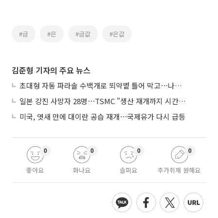
#금
#은
#금값
#은값
김준형 기자의 주요 뉴스
초대형 자동 파라솔 수백개로 뙤약볕 틀어 막고⋯나라별 폭염 생존법
일본 강진 사망자 28명⋯TSMC "생산 재개까지 시간 필요해"
미국, 엿새 만에 대이란 공습 재개⋯국제유가 다시 급등
0
0
0
0
좋아요
화나요
슬퍼요
추가취재 원해요