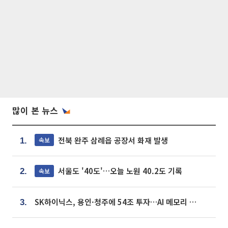
많이 본 뉴스
전북 완주 삼례읍 공장서 화재 발생
속보
1.
서울도 '40도'…오늘 노원 40.2도 기록
속보
2.
SK하이닉스, 용인·청주에 54조 투자…AI 메모리 생산기지 키운다
3.