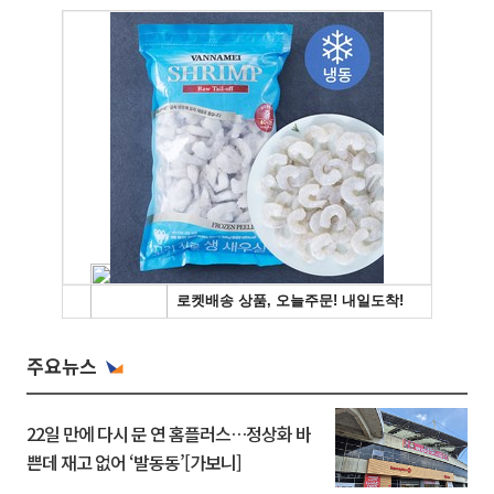
주요뉴스
22일 만에 다시 문 연 홈플러스…정상화 바
쁜데 재고 없어 ‘발동동’[가보니]