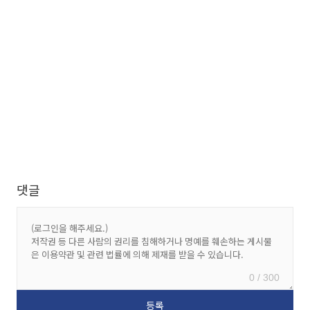
댓글
0 / 300