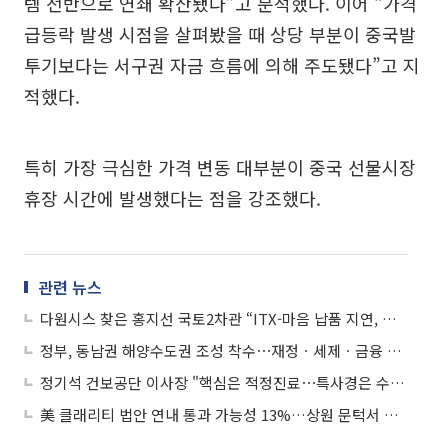
템 전반으로 연쇄 확산됐다”고 분석했다. 이어 “가격
급등락 발생 시점을 살펴봤을 때 상당 부분이 중국발
투기보다는 서구권 자금 흐름에 의해 주도됐다”고 지
적했다.
특히 가장 극심한 가격 변동 대부분이 중국 선물시장
휴장 시간에 발생했다는 점을 강조했다.
관련 뉴스
다원시스 찾은 홍지선 국토2차관 “ITX-마음 납품 지연, 책임 있는 대책 필요”
정부, 동남권 해양수도권 조성 착수⋯재정ㆍ세제ㆍ금융 등 포괄 지원
정기석 건보공단 이사장 "핵심은 적정진료⋯특사경은 수단"
美 클래리티 법안 연내 통과 가능성 13%…상원 문턱서 제동