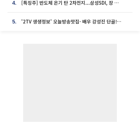
[특징주] 반도체 온기 탄 2차전지...삼성SDI, 장 초반 7% 넘게 껑충
4.
'2TV 생생정보' 오늘방송맛집- 배우 강성진 단골! 쌀국수ㆍ푸팟퐁 커리 맛집 '블○○○'
5.