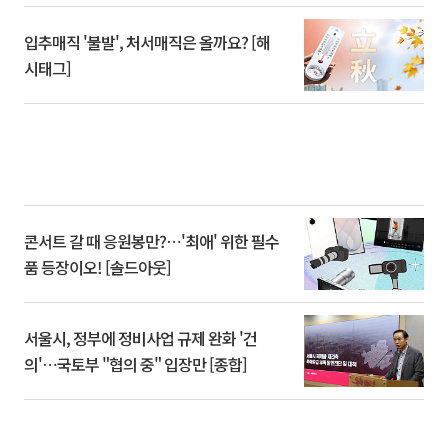
입추매직 '불발', 처서매직은 올까요? [해
시태그]
콘서트 갈 때 응원봉만?⋯'최애' 위한 필수
품 등장이오! [솔드아웃]
서울시, 정부에 정비사업 규제 완화 '건
의'⋯국토부 "협의 중" 입장만 [종합]