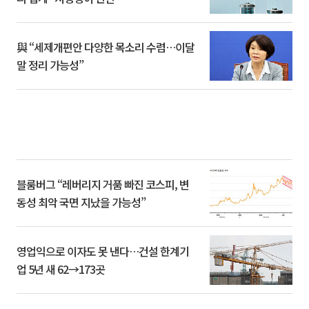
與 “세제개편안 다양한 목소리 수렴…이달
말 정리 가능성”
블룸버그 “레버리지 거품 빠진 코스피, 변
동성 최악 국면 지났을 가능성”
영업익으로 이자도 못 낸다…건설 한계기
업 5년 새 62→173곳