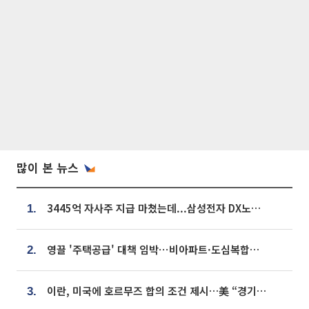
많이 본 뉴스
3445억 자사주 지급 마쳤는데...삼성전자 DX노조, 뒤늦은 '떼쓰기 집회'
1.
영끌 '주택공급' 대책 임박⋯비아파트·도심복합까지 총동원
2.
이란, 미국에 호르무즈 합의 조건 제시…美 “경기 아직 안 끝나” [종합]
3.