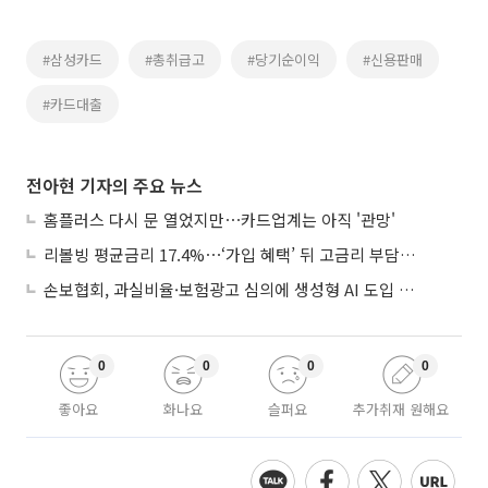
#삼성카드
#총취급고
#당기순이익
#신용판매
#카드대출
전아현 기자의 주요 뉴스
홈플러스 다시 문 열었지만⋯카드업계는 아직 '관망'
리볼빙 평균금리 17.4%⋯‘가입 혜택’ 뒤 고금리 부담 주의
손보협회, 과실비율·보험광고 심의에 생성형 AI 도입 추진
0
0
0
0
좋아요
화나요
슬퍼요
추가취재 원해요