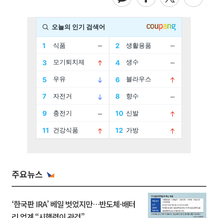
주요뉴스
‘한국판 IRA’ 베일 벗었지만…반도체·배터
리 업계 “시행령이 관건”