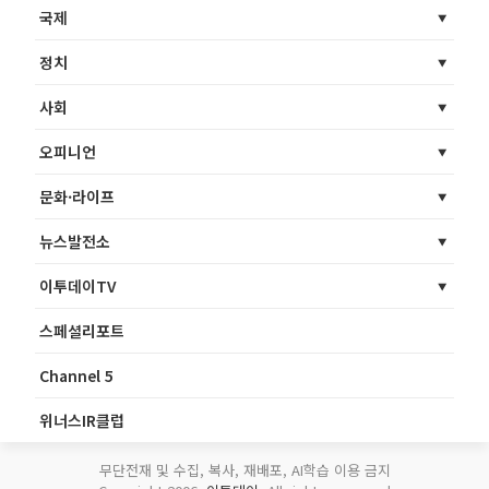
국제
정치
사회
오피니언
문화·라이프
뉴스발전소
이투데이TV
스페셜리포트
Channel 5
위너스IR클럽
무단전재 및 수집, 복사, 재배포, AI학습 이용 금지