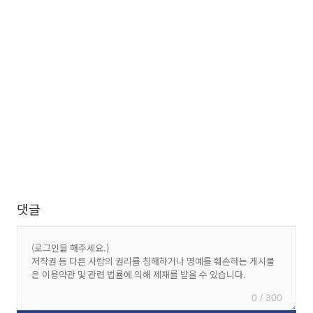
댓글
0 / 300