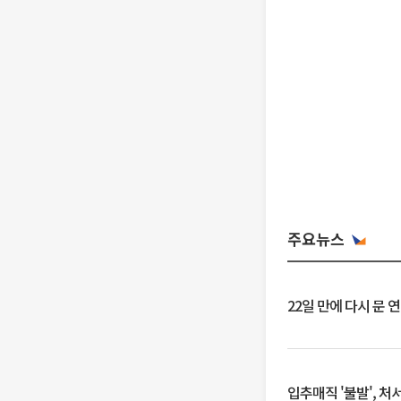
주요뉴스
22일 만에 다시 문 
입추매직 '불발', 처