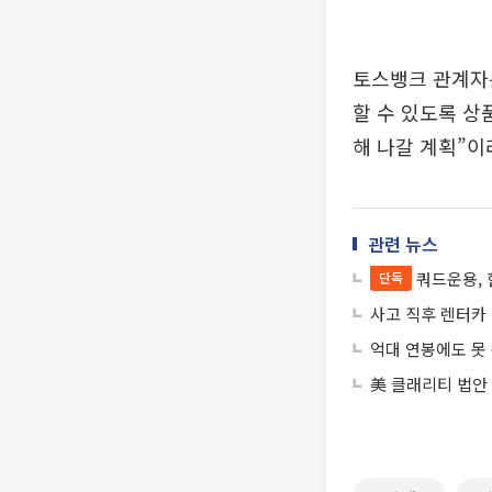
토스뱅크 관계자
할 수 있도록 상
해 나갈 계획”이
관련 뉴스
쿼드운용,
단독
사고 직후 렌터카
억대 연봉에도 못 
美 클래리티 법안