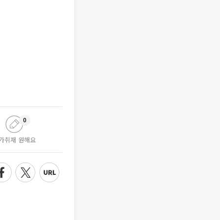
0
가취재 원해요