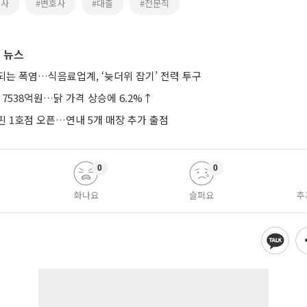
의사
#변호사
#대출
#전문직
 뉴스
되는 폭염…식음료업계, ‘늦더위 잡기’ 전력 투구
 7538억원…닭 가격 상승에 6.2%↑
핀 1호점 오픈…연내 5개 매장 추가 출점
0
0
화나요
슬퍼요
추