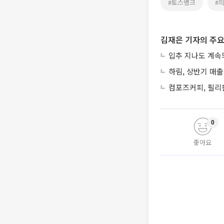
#토스뱅크
#
김재은 기자의 주요
입추 지나도 계속
하림, 상반기 매출
컴포즈커피, 필리
0
좋아요