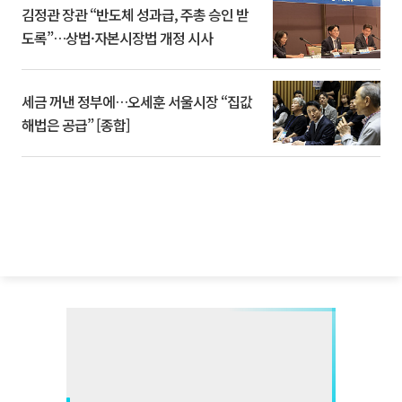
김정관 장관 “반도체 성과급, 주총 승인 받
도록”…상법·자본시장법 개정 시사
세금 꺼낸 정부에…오세훈 서울시장 “집값
해법은 공급” [종합]