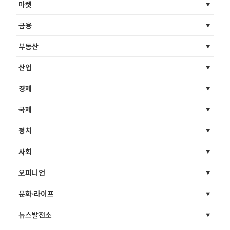
마켓
금융
부동산
산업
경제
국제
정치
사회
오피니언
문화·라이프
뉴스발전소