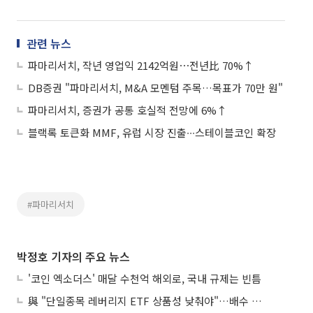
관련 뉴스
파마리서치, 작년 영업익 2142억원⋯전년比 70%↑
DB증권 "파마리서치, M&A 모멘텀 주목…목표가 70만 원"
파마리서치, 증권가 공통 호실적 전망에 6%↑
블랙록 토큰화 MMF, 유럽 시장 진출∙∙∙스테이블코인 확장
#파마리서치
박정호 기자의 주요 뉴스
'코인 엑소더스' 매달 수천억 해외로, 국내 규제는 빈틈
與 "단일종목 레버리지 ETF 상품성 낮춰야"…배수 조정안도 거론