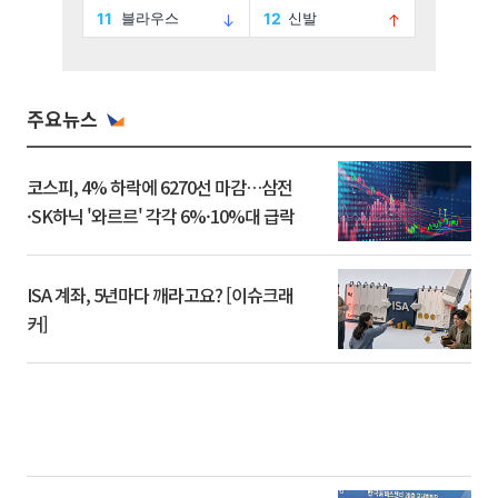
주요뉴스
코스피, 4% 하락에 6270선 마감…삼전
·SK하닉 '와르르' 각각 6%·10%대 급락
ISA 계좌, 5년마다 깨라고요? [이슈크래
커]