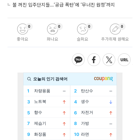
불 꺼진 입주단지들...‘공급 폭탄’에 ‘무너진 원청’까지
0
0
0
0
좋아요
화나요
슬퍼요
추가취재 원해요