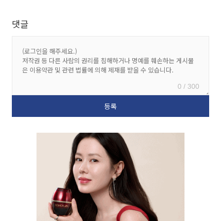
댓글
0 / 300