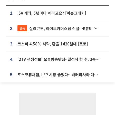
ISA 계좌, 5년마다 깨라고요? [이슈크래커]
1.
실리콘투, 라이브커머스팀 신설…K뷰티 ‘글로벌 판매망’ 확대[K뷰티 라방戰]
단독
2.
코스피 4.58% 하락, 환율 1420원대 [포토]
3.
'2TV 생생정보' 오늘방송맛집- 결정적 한 수, 3종 메밀면! 메밀 소바 맛집 '의○○○○'
4.
포스코퓨처엠, LFP 시장 뚫었다…배터리사와 대규모 장기 공급 합의
5.