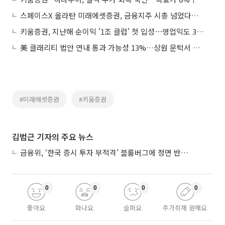
스페이스X 올라탄 미래에셋증권, 금융지주 시총 넘었다⋯한달 새 47위→27위
키움증권, 지난해 순이익 '1조 클럽' 첫 입성⋯영업익도 36%↑
美 클래리티 법안 연내 통과 가능성 13%…상원 문턱서 제동
#미래에셋증권
#키움증권
김범근 기자의 주요 뉴스
금융위, ‘한국 증시 투자 부적격’ 블룸버그에 정면 반박…“근거 불분명”
0
0
0
0
좋아요
화나요
슬퍼요
추가취재 원해요