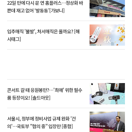
22일 만에 다시 문 연 홈플러스…정상화 바
쁜데 재고 없어 ‘발동동’[가보니]
입추매직 '불발', 처서매직은 올까요? [해
시태그]
콘서트 갈 때 응원봉만?⋯'최애' 위한 필수
품 등장이오! [솔드아웃]
서울시, 정부에 정비사업 규제 완화 '건
의'⋯국토부 "협의 중" 입장만 [종합]