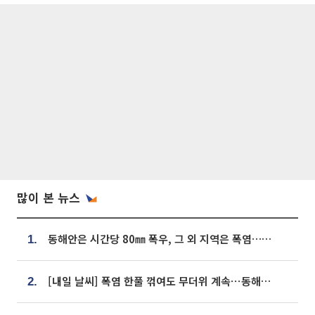
많이 본 뉴스
동해안은 시간당 80㎜ 폭우, 그 외 지역은 폭염…‘극과 극 날씨’
1.
[내일 날씨] 폭염 한풀 꺾여도 무더위 계속⋯동해안 이틀 연속 비
2.