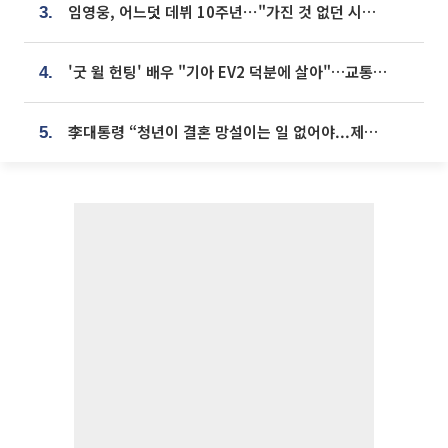
임영웅, 어느덧 데뷔 10주년⋯"가진 것 없던 시절, 내 앞엔 20명의 팬뿐"
3.
'굿 윌 헌팅' 배우 "기아 EV2 덕분에 살아"…교통사고 후 안전성 극찬
4.
李대통령 “청년이 결혼 망설이는 일 없어야...제도상 불이익 조사”
5.