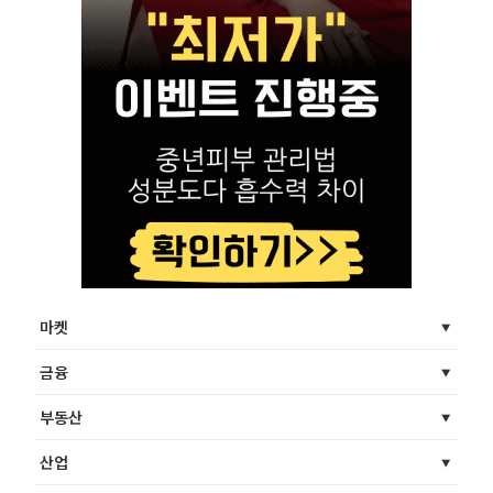
마켓
금융
부동산
산업