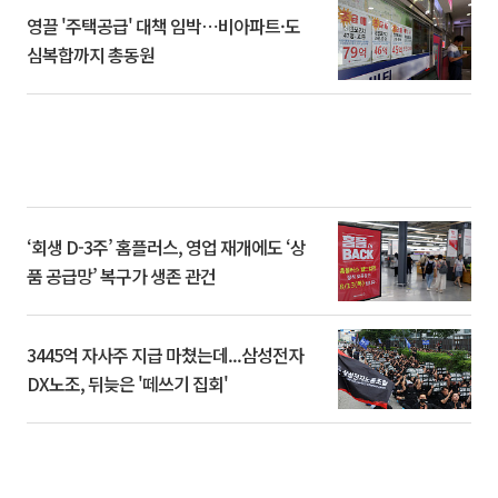
영끌 '주택공급' 대책 임박⋯비아파트·도
심복합까지 총동원
‘회생 D-3주’ 홈플러스, 영업 재개에도 ‘상
품 공급망’ 복구가 생존 관건
3445억 자사주 지급 마쳤는데...삼성전자
DX노조, 뒤늦은 '떼쓰기 집회'