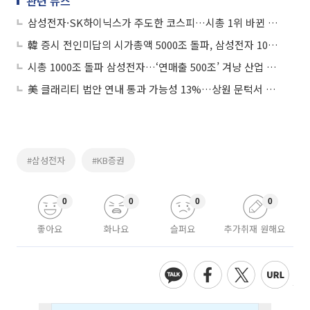
관련 뉴스
삼성전자·SK하이닉스가 주도한 코스피…시총 1위 바뀐 코스닥
韓 증시 전인미답의 시가총액 5000조 돌파, 삼성전자 1000조 시대 개막
시총 1000조 돌파 삼성전자…‘연매출 500조’ 겨냥 산업 성장엔진 재가동
美 클래리티 법안 연내 통과 가능성 13%…상원 문턱서 제동
#삼성전자
#KB증권
0
0
0
0
좋아요
화나요
슬퍼요
추가취재 원해요