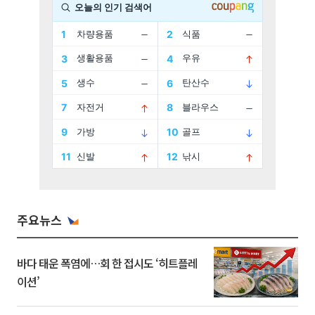
주요뉴스
바다 태운 폭염에…회 한 접시도 ‘히트플레
이션’