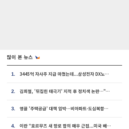
많이 본 뉴스
3445억 자사주 지급 마쳤는데...삼성전자 DX노조, 뒤늦은 '떼쓰기 집회'
1.
김희철, '뒤집힌 태극기' 지적 후 정치색 논란…"좌우 떠나 우리나라 국기"
2.
영끌 '주택공급' 대책 임박⋯비아파트·도심복합까지 총동원
3.
이란 “호르무즈 새 항로 합의 매우 근접...미국 배상 먼저”
4.