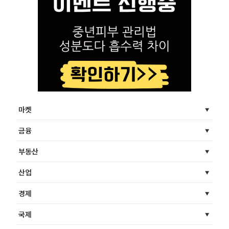
마켓
금융
부동산
산업
경제
국제