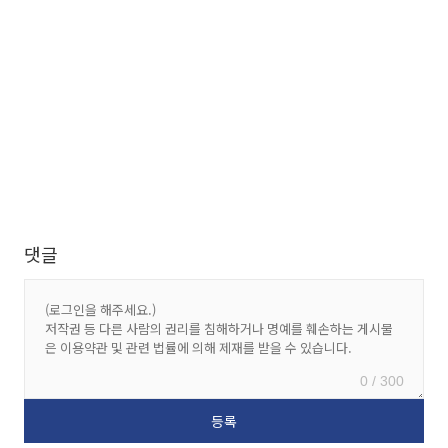
댓글
0 / 300