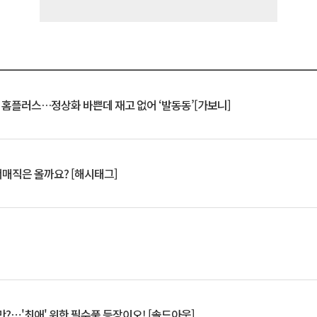
연 홈플러스…정상화 바쁜데 재고 없어 ‘발동동’[가보니]
서매직은 올까요? [해시태그]
?⋯'최애' 위한 필수품 등장이오! [솔드아웃]