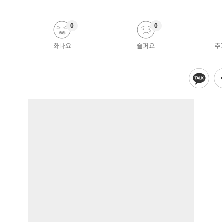
0
0
화나요
슬퍼요
추