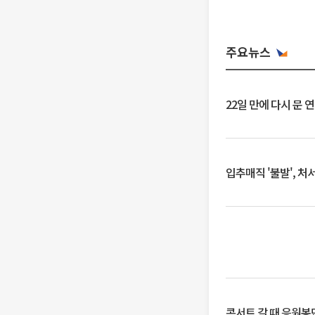
주요뉴스
22일 만에 다시 문 
입추매직 '불발', 처
콘서트 갈 때 응원봉만