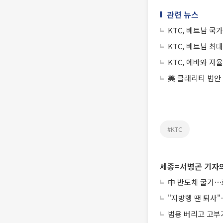
관련 뉴스
KTC, 베트남 
KTC, 베트남 최
KTC, 에바와 자
美 클래리티 법안
#KTC
세종=서병곤 기자의
中 반도체 굴기⋯韓
"지방행 땐 퇴사"
범용 버리고 고부가