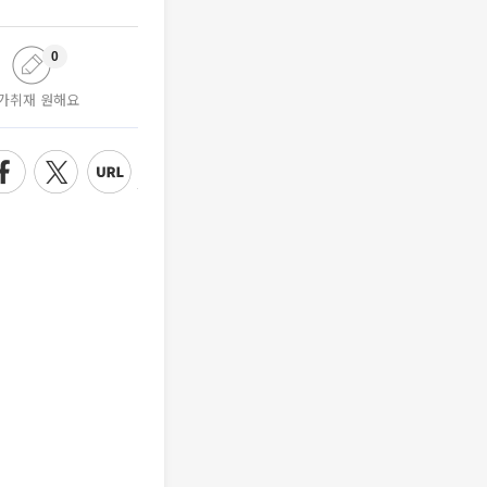
0
가취재 원해요