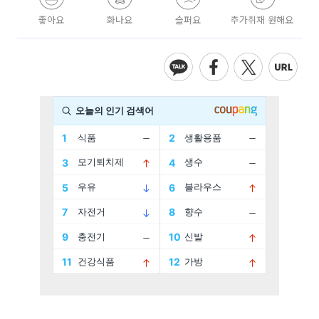
좋아요
화나요
슬퍼요
추가취재 원해요