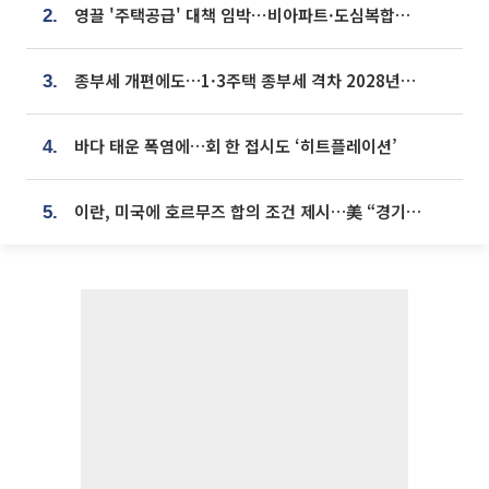
영끌 '주택공급' 대책 임박⋯비아파트·도심복합까지 총동원
2.
종부세 개편에도…1·3주택 종부세 격차 2028년부터 확대
3.
바다 태운 폭염에…회 한 접시도 ‘히트플레이션’
4.
이란, 미국에 호르무즈 합의 조건 제시…美 “경기 아직 안 끝나” [종합]
5.