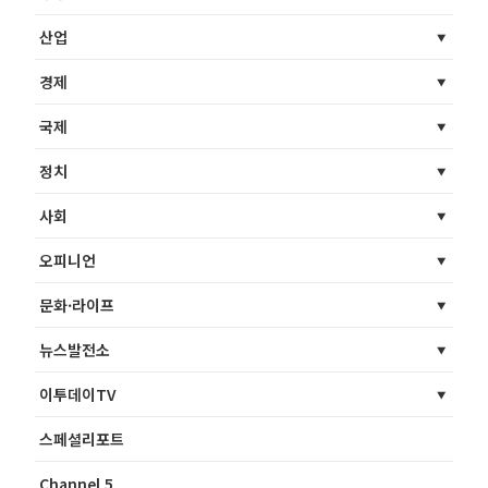
산업
경제
국제
정치
사회
오피니언
문화·라이프
뉴스발전소
이투데이TV
스페셜리포트
Channel 5