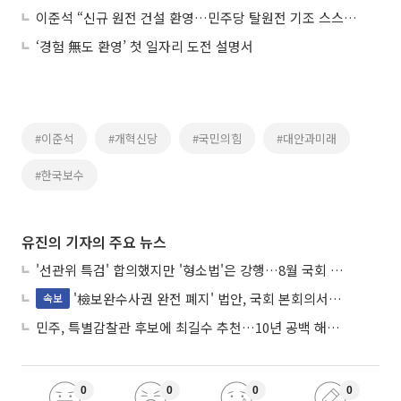
이준석 “신규 원전 건설 환영…민주당 탈원전 기조 스스로 인정한 셈”
‘경험 無도 환영’ 첫 일자리 도전 설명서
#이준석
#개혁신당
#국민의힘
#대안과미래
#한국보수
유진의 기자의 주요 뉴스
'선관위 특검' 합의했지만 '형소법'은 강행…8월 국회 '입법 2차전' 예고
'檢보완수사권 완전 폐지' 법안, 국회 본회의서 민주당 주도 통과
속보
민주, 특별감찰관 후보에 최길수 추천…10년 공백 해소 속도
0
0
0
0