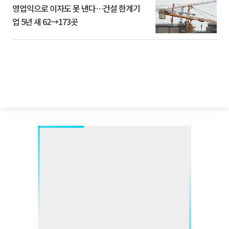
영업익으로 이자도 못 낸다…건설 한계기
업 5년 새 62→173곳