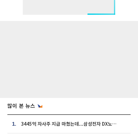
많이 본 뉴스
3445억 자사주 지급 마쳤는데...삼성전자 DX노조, 뒤늦은 '떼쓰기 집회'
1.