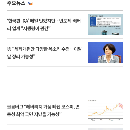
주요뉴스
‘한국판 IRA’ 베일 벗었지만…반도체·배터
리 업계 “시행령이 관건”
與 “세제개편안 다양한 목소리 수렴…이달
말 정리 가능성”
블룸버그 “레버리지 거품 빠진 코스피, 변
동성 최악 국면 지났을 가능성”