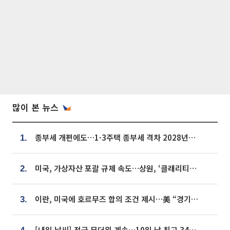
많이 본 뉴스
종부세 개편에도…1·3주택 종부세 격차 2028년부터 확대
1.
미국, 가상자산 포괄 규제 속도…상원, ‘클래리티법’ 9월 절차투표 추진
2.
이란, 미국에 호르무즈 합의 조건 제시…美 “경기 아직 안 끝나” [종합]
3.
[내일 날씨] 전국 무더위 계속…10일 낮 최고 34도 육박