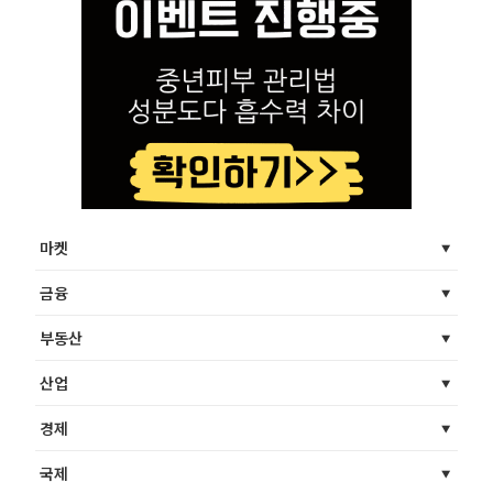
마켓
금융
부동산
산업
경제
국제