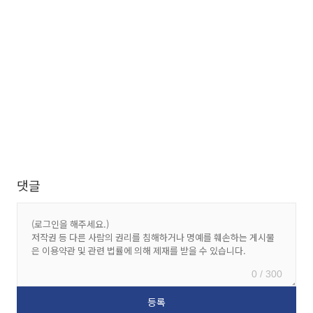
댓글
0 / 300