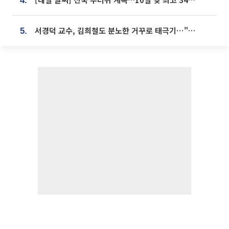
4.
서경덕 교수, 김희철도 분노한 거꾸로 태극기⋯"엉터리는 아냐, 아쉬울 뿐"
5.