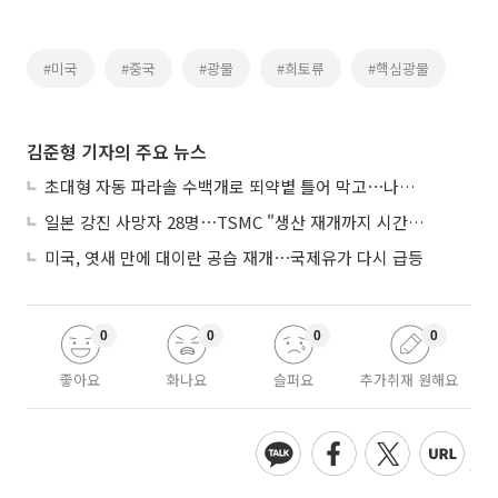
#미국
#중국
#광물
#희토류
#핵심광물
김준형 기자의 주요 뉴스
초대형 자동 파라솔 수백개로 뙤약볕 틀어 막고⋯나라별 폭염 생존법
일본 강진 사망자 28명⋯TSMC "생산 재개까지 시간 필요해"
미국, 엿새 만에 대이란 공습 재개⋯국제유가 다시 급등
0
0
0
0
좋아요
화나요
슬퍼요
추가취재 원해요