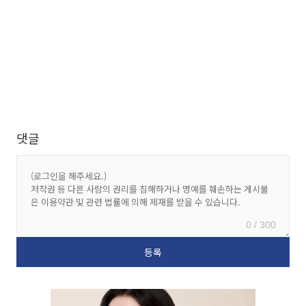
댓글
0 / 300