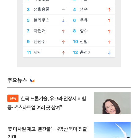
주요뉴스
한국 드론기술, 우크라 전장서 시험
단독
중…“스타트업 여러 곳 참여”
美 미사일 재고 ‘빨간불’…K방산 북미 진출
기대