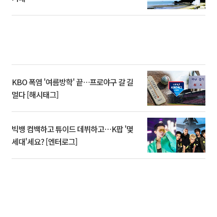
KBO 폭염 '여름방학' 끝…프로야구 갈 길
멀다 [해시태그]
빅뱅 컴백하고 튜이드 데뷔하고⋯K팝 '몇
세대'세요? [엔터로그]