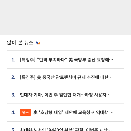
많이 본 뉴스
[특징주] “탄약 부족하다“ 美 국방부 증산 요청에⋯국내 방산주 급등세
1.
[특징주] 美 중국산 광트랜시버 규제 추진에 대한광통신 등 광통신株 강세
2.
현대차·기아, 이번 주 임단협 재개…하청 사용자성 재심도 ‘변수’
3.
李 ‘호남형 대입’ 제안에 교육청·지역대학 서·논술형 입시 연계 '착수'
단독
4.
최태원·노소영 '9440억 분할' 판결, 이번주 재상고 여부 주목
5.