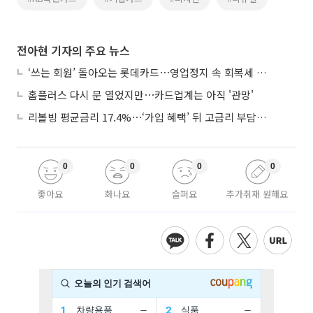
전아현 기자의 주요 뉴스
‘쓰는 회원’ 돌아오는 롯데카드⋯영업정지 속 회복세 시험대
홈플러스 다시 문 열었지만⋯카드업계는 아직 '관망'
리볼빙 평균금리 17.4%⋯‘가입 혜택’ 뒤 고금리 부담 주의
0
0
0
0
좋아요
화나요
슬퍼요
추가취재 원해요