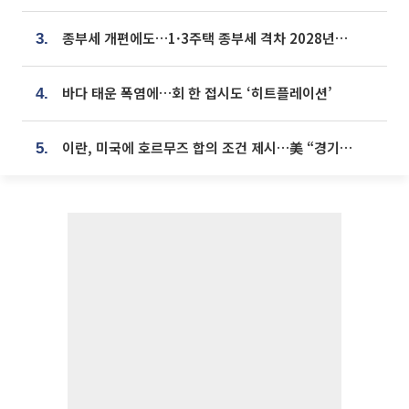
종부세 개편에도…1·3주택 종부세 격차 2028년부터 확대
3.
바다 태운 폭염에…회 한 접시도 ‘히트플레이션’
4.
이란, 미국에 호르무즈 합의 조건 제시…美 “경기 아직 안 끝나” [종합]
5.