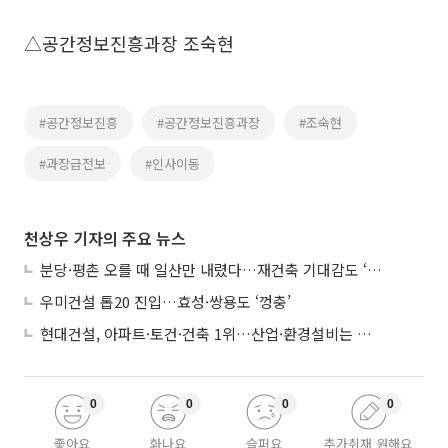
△공간정보진흥과장 조숙현
#공간정보진흥
#공간정보진흥과장
#조숙현
#과장급전보
#인사이동
천상우 기자의 주요 뉴스
분당·평촌 오를 때 일산만 내렸다…재건축 기대감도 ‘무색’
우미건설 톱20 진입…효성·쌍용도 ‘껑충’
현대건설, 아파트·토건·건축 1위…산업·환경설비는 삼성E&A
0
0
0
0
좋아요
화나요
슬퍼요
추가취재 원해요