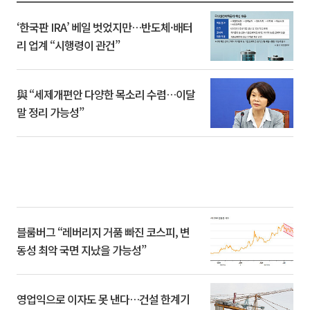
‘한국판 IRA’ 베일 벗었지만…반도체·배터
리 업계 “시행령이 관건”
與 “세제개편안 다양한 목소리 수렴…이달
말 정리 가능성”
블룸버그 “레버리지 거품 빠진 코스피, 변
동성 최악 국면 지났을 가능성”
영업익으로 이자도 못 낸다…건설 한계기