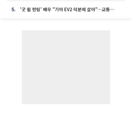
'굿 윌 헌팅' 배우 "기아 EV2 덕분에 살아"…교통사고 후 안전성 극찬
5.