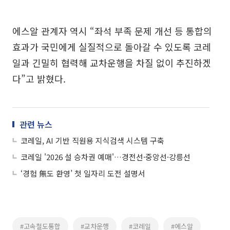
에스알 관계자 역시 “좌석 부족 문제 개선 등 통합의
효과가 국민에게 실질적으로 돌아갈 수 있도록 코레
일과 긴밀히 협력해 교차운행을 차질 없이 추진하겠
다”고 밝혔다.
관련 뉴스
코레일, AI 기반 직원용 지식검색 시스템 구축
코레일 '2026 설 승차권 예매'…경전선·중앙선·강릉선
‘경험 無도 환영’ 첫 일자리 도전 설명서
#고속철도통합
#교차운행
#코레일
#에스알