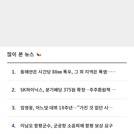
많이 본 뉴스
동해안은 시간당 80㎜ 폭우, 그 외 지역은 폭염…‘극과 극 날씨’
1.
SK하이닉스, 분기배당 375원 확정…주주환원책 9월로 앞당겨 발표
2.
임영웅, 어느덧 데뷔 10주년⋯"가진 것 없던 시절, 내 앞엔 20명의 팬뿐"
3.
이남오 함평군수, 군공항 소음피해 함평 보상 요구
4.