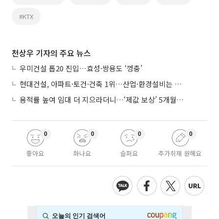
#KTX
천상우 기자의 주요 뉴스
우미건설 톱20 진입…효성·쌍용도 ‘껑충’
현대건설, 아파트·토건·건축 1위…산업·환경설비는 삼성E&A
용적률 높여 임대 더 지으라더니…‘제값 보상’ 5개월째 국회에 발목
0
0
0
0
좋아요
화나요
슬퍼요
추가취재 원해요