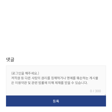
댓글
0 / 300