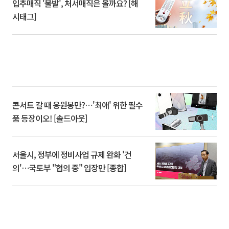
입추매직 '불발', 처서매직은 올까요? [해
시태그]
콘서트 갈 때 응원봉만?⋯'최애' 위한 필수
품 등장이오! [솔드아웃]
서울시, 정부에 정비사업 규제 완화 '건
의'⋯국토부 "협의 중" 입장만 [종합]