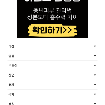
마켓
금융
부동산
산업
경제
국제
정치