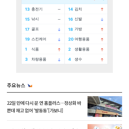
주요뉴스
22일 만에 다시 문 연 홈플러스…정상화 바
쁜데 재고 없어 ‘발동동’[가보니]