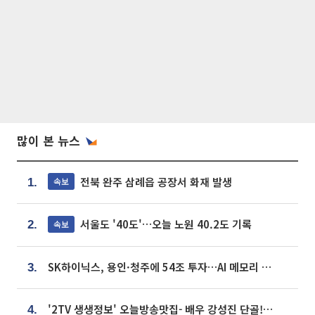
많이 본 뉴스
전북 완주 삼례읍 공장서 화재 발생
속보
1.
서울도 '40도'…오늘 노원 40.2도 기록
속보
2.
SK하이닉스, 용인·청주에 54조 투자…AI 메모리 생산기지 키운다
3.
'2TV 생생정보' 오늘방송맛집- 배우 강성진 단골! 쌀국수ㆍ푸팟퐁 커리 맛집 '블○○○'
4.