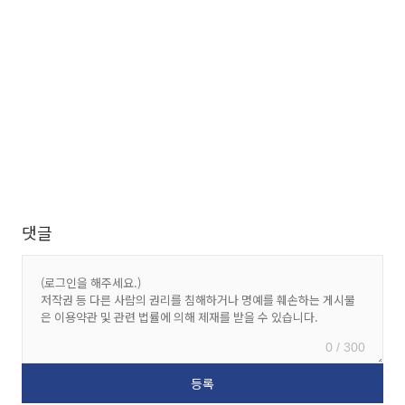
댓글
0 / 300