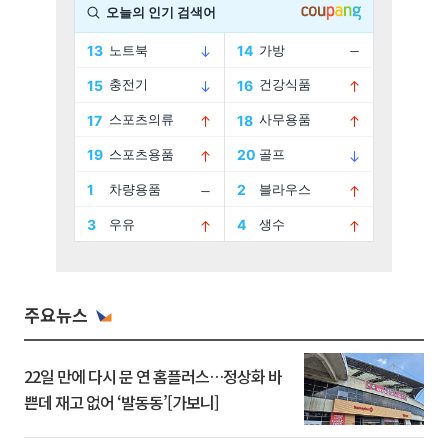
주요뉴스
22일 만에 다시 문 연 홈플러스…정상화 바
쁜데 재고 없어 ‘발동동’[가보니]