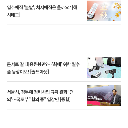
입추매직 '불발', 처서매직은 올까요? [해
시태그]
콘서트 갈 때 응원봉만?⋯'최애' 위한 필수
품 등장이오! [솔드아웃]
서울시, 정부에 정비사업 규제 완화 '건
의'⋯국토부 "협의 중" 입장만 [종합]