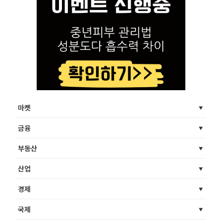
마켓
금융
부동산
산업
경제
국제