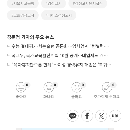
#서울시교육청
#검정고시
#검정고시원서접수
#고졸검정고시
#나이스검정고시
강문정 기자의 주요 뉴스
수능 절대평가·서논술형 공론화⋯입시업계 “변별력·사교육 대책 먼저”
국교위, 국가교육발전계획 10월 공개⋯대입제도 개편 공론화 추진
"육아휴직만으론 한계"⋯여성 경력유지 해법은 '복귀 후 유연근무’
0
0
0
0
좋아요
화나요
슬퍼요
추가취재 원해요