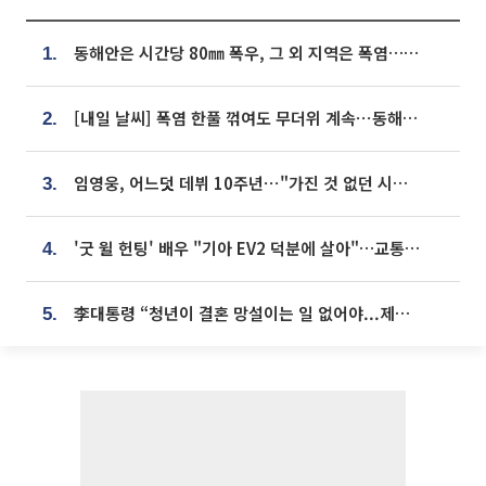
동해안은 시간당 80㎜ 폭우, 그 외 지역은 폭염…‘극과 극 날씨’
1.
[내일 날씨] 폭염 한풀 꺾여도 무더위 계속⋯동해안 이틀 연속 비
2.
임영웅, 어느덧 데뷔 10주년⋯"가진 것 없던 시절, 내 앞엔 20명의 팬뿐"
3.
'굿 윌 헌팅' 배우 "기아 EV2 덕분에 살아"…교통사고 후 안전성 극찬
4.
李대통령 “청년이 결혼 망설이는 일 없어야...제도상 불이익 조사”
5.