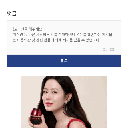
댓글
0 / 300