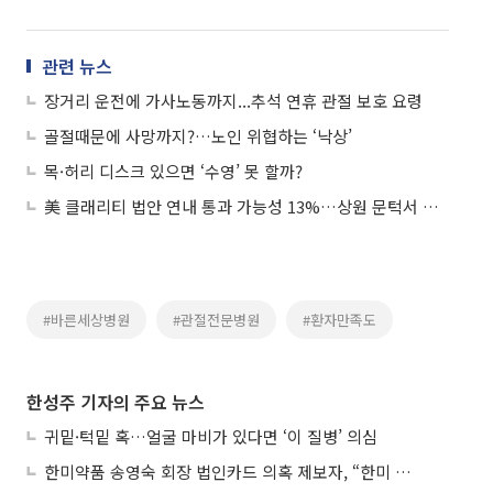
관련 뉴스
장거리 운전에 가사노동까지...추석 연휴 관절 보호 요령
골절때문에 사망까지?…노인 위협하는 ‘낙상’
목·허리 디스크 있으면 ‘수영’ 못 할까?
美 클래리티 법안 연내 통과 가능성 13%…상원 문턱서 제동
#바른세상병원
#관절전문병원
#환자만족도
한성주 기자의 주요 뉴스
귀밑·턱밑 혹…얼굴 마비가 있다면 ‘이 질병’ 의심
한미약품 송영숙 회장 법인카드 의혹 제보자, “한미 잘 되기 바라는 마음”