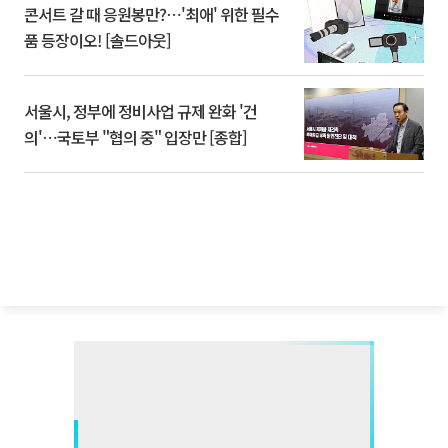
콘서트 갈 때 응원봉만?⋯'최애' 위한 필수
품 등장이오! [솔드아웃]
서울시, 정부에 정비사업 규제 완화 '건
의'⋯국토부 "협의 중" 입장만 [종합]