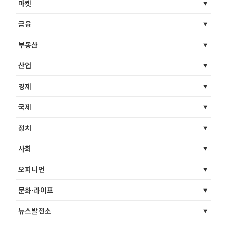
마켓
금융
부동산
산업
경제
국제
정치
사회
오피니언
문화·라이프
뉴스발전소