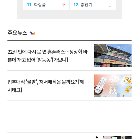
주요뉴스
22일 만에 다시 문 연 홈플러스…정상화 바
쁜데 재고 없어 ‘발동동’[가보니]
입추매직 '불발', 처서매직은 올까요? [해
시태그]